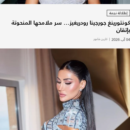
إطلالة نجمة
كونتورينغ جورجينا رودريغيز... سر ملامحها المنحوتة
بإتقان
04 آب 2026
|
كارين فاعور