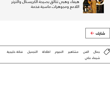
هيفاء وهبي تتألق بصيحة الكريستال والترتر
اللامع ومجوهرات ماسية فخمة
شارك
جمال
الفن
مشاهير
النجوم
اطلالة
التجميل
فنانة خليجية
شيماء علي