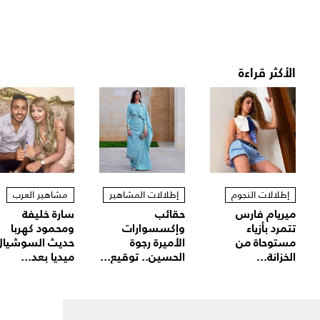
الأكثر قراءة
إطلالات النجوم
إطلالات المشاهير
مشاهير العرب
ميريام فارس
حقائب
سارة خليفة
تتمرد بأزياء
وإكسسوارات
ومحمود كهربا
مستوحاة من
الأميرة رجوة
حديث السوشيال
الخزانة...
الحسين.. توقيع...
ميديا بعد...