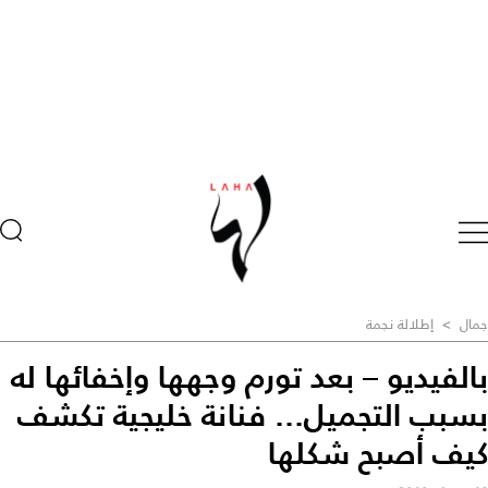
جمال
>
إطلالة نجمة
بالفيديو – بعد تورم وجهها وإخفائها له
بسبب التجميل... فنانة خليجية تكشف
كيف أصبح شكلها