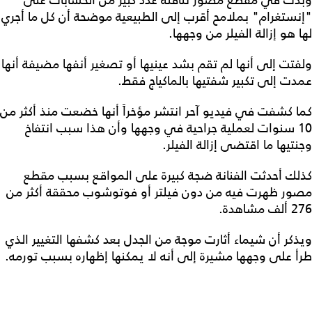
وبدت في مقطع مصور تناقله عدد كبير من الحسابات على
"إنستغرام" بملامح أقرب إلى الطبيعية موضحة أن كل ما أجري
لها هو إزالة الفيلر من وجهها.
ولفتت إلى أنها لم تقم بشد عينيها أو تصغير أنفها مضيفة أنها
عمدت إلى تكبير شفتيها بالماكياج فقط.
كما كشفت في فيديو آحر انتشر مؤخراً أنها خضعت منذ أكثر من
10 سنوات لعملية جراحية في وجهها وأن هذا سبب انتفاخ
وجنتيها ما اقتضى إزالة الفيلر.
كذلك أحدثت الفنانة ضجة كبيرة على المواقع بسبب مقطع
مصور ظهرت فيه من دون فيلتر أو فوتوشوب محققة أكثر من
276 ألف مشاهدة.
ويذكر أن شيماء أثارت موجة من الجدل بعد كشفها التغيير الذي
طرأ على وجهها مشيرة إلى أنه لا يمكنها إظهاره بسبب تورمه.