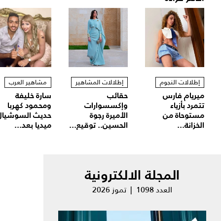
إطلالات النجوم
إطلالات المشاهير
مشاهير العرب
ميريام فارس
حقائب
سارة خليفة
تتمرد بأزياء
وإكسسوارات
ومحمود كهربا
مستوحاة من
الأميرة رجوة
حديث السوشيال
الخزانة...
الحسين.. توقيع...
ميديا بعد...
المجلة الالكترونية
العدد 1098 | تموز 2026