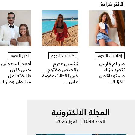
الأكثر قراءة
إطلالات النجوم
إطلالات النجوم
أخبار النجوم
ميريام فارس
نانسي عجرم
أحمد السعدني
تتمرد بأزياء
بقميص مفتوح
يحيي ذكرى
مستوحاة من
في لقطات عفوية
طليقته أمل
الخزانة...
على...
سليمان وميرنا...
المجلة الالكترونية
العدد 1098 | تموز 2026