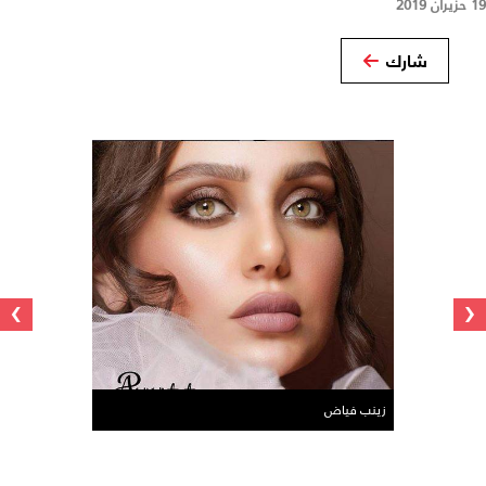
19 حزيران 2019
شارك
›
‹
زينب فياض