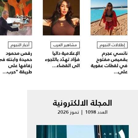
إطلالات النجوم
مشاهير العرب
أخبار النجوم
نانسي عجرم
الإعلامية داليا
رقص محمود
بقميص مفتوح
فؤاد تهدّد باللجوء
حميدة وابنته ف
في لقطات عفوية
الى القضاء...
زفافها على
على...
طريقة "حرب...
المجلة الالكترونية
العدد 1098 | تموز 2026