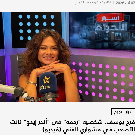
07 آب 2026
|
القاهرة - شريف عبد الفهيم
أخبار النجوم
فرح يوسف: شخصية "رحمة" في "أندر إيدج" كانت
الأصعب في مشواري الفني (فيديو)