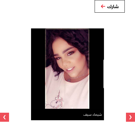
شارك
›
‹
شيماء سيف