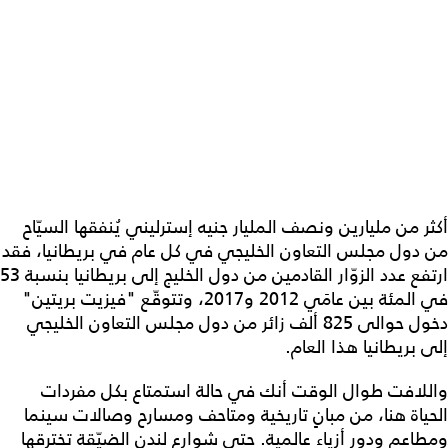
أكثر من مليارين ونصف المليار جنيه إسترليني يُنفقها السيّاح
من دول مجلس التعاون الخليجي في كل عام في بريطانيا، فقد
ارتفع عدد الزوّار القادمين من دول الخليج إلى بريطانيا بنسبة 53
في المئة بين عامَي 2012 و2017، وتتوقّع "فيزيت بريتين"
دخول حوالى 825 ألف زائر من دول مجلس التعاون الخليجي
إلى بريطانيا هذا العام.
واللافت طوال الوقت أنك في حالة استمتاع بكل مفردات
الحياة هنا، من مبانٍ تاريخية ومتاحف ومسارح وصالات سينما
ومطاعم ودور أزياء عالمية. حتى شوارع لندن الضيّقة تخترقها