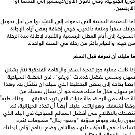
كوريا الجنوبية، وفي كانون الأول/ديسمبر إلى النمسا أو
الأرجنتين.
أما النصيحة الذهبية التي ندعوك إلى التقيّد بها من أجل تحويل
حياتك سفراً ومتعة دائمين، فهي إضافة بعض أيام الإجازة
السنوية إلى أيام العطل الرسمية والأعياد لإطالة مدة الرحلة
من جهة، والقيام بأكثر من رحلة في السنة الواحدة.
ما عليك أن تعرفه قبل السفر
إذا كانت عملية حجز تذكرة السفر والإقامة الفندقية تتمّ بشكل
سهل وسلس بفضل خدمات "ويغو"، فإن العطلة السياحية
أيضاً بحاجة إلى بعض التخطيط الذي عليك أن تتكفّل به. وهذا
أمر سهل، فكلّ ما عليك فعله هو أن تسأل نفسك عن
الأهداف من الرحلة، والأمنيات التي تريد تحقيقها... وذلك طبعاً
وفقاً لشغفك وهواياتك. عليك أيضاً أن تحدّد الميزانية، كما
ننصحك بالاطّلاع على أفضل المعالم السياحية في البلد الذي
تنوي زيارته، وتوفّر مدوّنة "ويغو- رحال" معلومات كثيرة
تساعدك في التعرّف عليها، وبالتالي وضع برنامج أوّلي لرحلتك
يشمل المعالم المختارة.