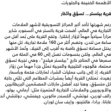
الأطعمة الخفيفة والحلويات.
قرية بيكستر... تسوّق وادّخار
رغم شهرتها كأحد أكبر المراكز التسويقية لأشهر العلامات
التجارية في العالم، أضحت قرية باكستر في أكسفورد شاير
مزاراً سياحياً مهماً لزوّار إنكلترا. وتقع القرية على بُعد أقل من
ساعة من لندن، وتضم أكثر من 160 علامة تجارية، كل منها
يحتل مساحة تسوّق خاصة به أقرب إلى الفيلا، وتُعدّ الأشهر
في العالم، ولكن بحسومات تصل إلى 60 في المئة من
سعرها في المتاجر خارج "بيكستر فيلدج"، وهي تجربة تسوّق
ممتعة، فالوجوه الخليجية والعربية تمثّل جزءاً مهماً من زوّار
القرية، إذ إلى جانب عمليات الشراء لماركات فخمة وبأسعار
زهيدة، تمتلئ القرية أيضاً بعشرات المطاعم التي تلبّي حاجة
كل متسوّق، وهنا تجد أفضل ماركات المصمّمين البريطانيين
والأوروبيين والعلامات التجارية المتميزة مثل: أرماني، بولو،
رالف لورين، غوتشي، ألكسندر ماكوين، جيفنشي، دولتشي أند
غابانا، برادا، فالنتينو، وإيف سان لوران.