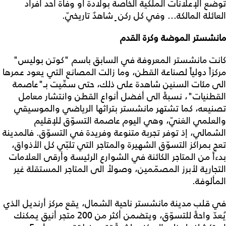
توضع الإعلانات الملكية الخاصة بولادة أو وفاة أحد أفراد
العائلة المالكة... وفي كل ركن ٍ شاهدٌ تاريخيّ.
مانشستر الموضة وكرة القدم
كانت مانشستر المعروفة في السابق باسم "كوتن بوليس"
مركزاً دولياً لصناعة القطن، وما زالت المصانع التي يعود عمرها
الى مئات السنين شاهدة على ذلك، حتى سمِّيت بـ"عاصمة
القطنيات"، نسبةً الى أفضل أنواع القطن وانتشار معامل
تصنيعه، كما تشتهر مانشستر بتراثها الرياضي والموسيقي
والعلمي الغنيّ، وهي اليوم عاصمة التسوّق للإقليم
الشمالي، إذ توفر تجربة متنوعة وفريدة في التسوّق. فالمدينة
تعج بمراكز التسوّق الشهيرة والمتاجر التي تلبّي كل الأذواق،
بدءاً من المتاجر الكائنة في الشوارع الرئيسة وأرقى العلامات
التجارية لأبرز المصمّمين، وصولاً الى المتاجر المستقلة غير
المألوفة.
في قلب مدينة مانشستر ناحية الشمال، يقع مركز أرنديل الذي
يُعدّ واحةً للتسوّق، ويتضمن أكثر من 200 متجر أنيق يمكنك