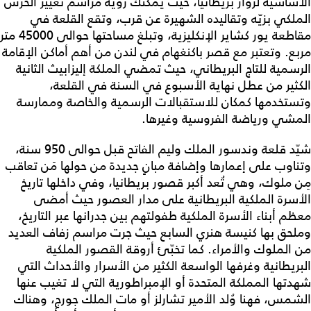
الأساسية لزوّار بريطانيا، حيث يمكنك رؤية مراسم تغيير الحرس
الملكي بزيّه وتقاليده الشهيرة عن قرب، وتقع القلعة في
مقاطعة يور كشاير الإنكليزية، وتبلغ مساحتها حوالى 45000 متر
مربع. وتعتبر مع قصر باكنغهام في لندن من أهم أماكن الإقامة
الرسمية للتاج البريطاني، حيث تمضي الملكة إليزابيث الثانية
الكثير من عطل نهاية الأسبوع في السنة في القلعة،
وتستخدمها كمكان للاستقبالات الرسمية والخاصة وممارسة
المشي ورياضة الفروسية وغيرها.
شيّد قلعة وندسور الملك وليم الفاتح قبل حوالى 950 سنة،
وتناوب على إعمارها وإضافة مبانٍ جديدة من حولها مَن تعاقب
مِن ملوك، وهي تُعد أكبر قصور بريطانيا، وفي داخلها تاريخ
الأسرة الملكية البريطانية على مدار العصور حيث أمضى
معظم أبناء الأسرة الملكية طفولتهم بين جدرانها عبر التاريخ،
وملحق بها كنيسة هنري السابع حيث جرت مراسم زفاف العديد
من الملوك والأمراء. كما تخبّئ أروقة القصور الملكية
البريطانية وغرفها الواسعة الكثير من الأسرار والأحداث التي
شهدتها المملكة المتحدة أو الإمبراطورية التي لا تغيب عنها
الشمس، فهنا وُلد الأمير تشارلز أو مات الملك جورج، وهناك