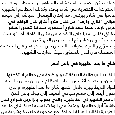
حوله يمكن الضيوف استكشاف المقاهي والبوتيكات ومحلات
المجوهرات الحصرية في شارع بوند، وكذلك المطاعم الشهيرة
عالمياً في شارع بيركلي، مع إمكان الوصول المباشر إلى مجمع
مباني "كناري وارف" من خلال مترو أنفاق لندن الواقع في
غرين بارك، بينما يبعد شارع أكسفورد مسافة تتعدّى العشر
دقائق بقليل سيراً على الأقدام من مكان الإقامة، أما "ويست
منستر" فهي خيار رائع للمسافرين المهتمّين
بالتسوّق والتنزّه وجولات المشي في المدينة، وهي المنطقة
المفضلة في لندن للتسوّق، حيث الماركات الشهيرة.
شاي ما بعد الظهيرة في باص أحمر
التقاليد البريطانية العريقة تبدو واضحة في معالم لا تخطئها
العين، وتتجسد أكثر في عادات اصطُلح على أن تبقى ملازمة
لحياة البريطانيين، ولعل أهمها شاي ما بعد الظهيرة، والذي
تحول أيضاً إلى معلم سياحي أضيف إلى جولة باص لندن
الأحمر الشهير ذي الطابقين، والذي يجوب بالزائرين شوارع لندن
كاشفاً أبرز معالمها، ومتيحاً في الوقت نفسه تجربة شاي ما بعد
الظهيرة بتقاليد العائلة المالكة، مع مجموعة متعددة وشهية من