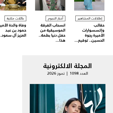
إطلالات المشاهير
أخبار النجوم
عائلات ملكية
حقائب
انسحاب الفرقة
وفاة والدة الأمير
وإكسسوارات
الموسيقية من
حمود بن عبد
الأميرة رجوة
حفل دنيا بطمة..
العزيز آل سعود..
الحسين.. توقيع...
هذا...
المجلة الالكترونية
العدد 1098 | تموز 2026