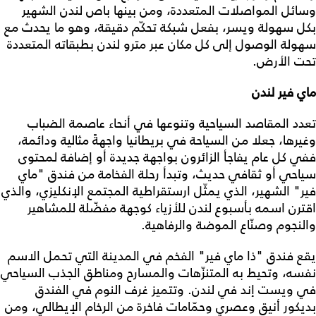
وسائل المواصلات المتعددة، ومن بينها باص لندن الشهير
بكل سهولة ويسر، بفعل شبكة تحكّم دقيقة، وهو ما يحدث مع
سهولة الوصول إلى كل مكان عبر مترو لندن بطبقاته المتعددة
تحت الأرض.
ماي فير لندن
تعدد المقاصد السياحية وتنوعها في أنحاء عاصمة الضباب
وغيرها، جعلا من السياحة في بريطانيا واجهةً مثالية ودائمة،
ففي كل عام يفاجأ الزائرون بواجهة جديدة أو إضافة لمحتوى
سياحي أو ثقافي حديث، وتبدأ رحلة الفخامة من فندق "ماي
فير" الشهير، الذي يمثّل ارستقراطية المجتمع الإنكليزي، والذي
اقترن اسمه بأسبوع لندن للأزياء كوجهة مفضّلة للمشاهير
والنجوم وصنّاع الموضة والرفاهية.
يقع فندق "ذا ماي فير" الفخم في المدينة التي تحمل الاسم
نفسه، وتحيط به المتنزّهات والمسارح ومناطق الجذب السياحي
في ويست إند في لندن. وتتميز غرف النوم في الفندق
بديكور أنيق وعصري وحمّامات فاخرة من الرخام الإيطالي، ومن