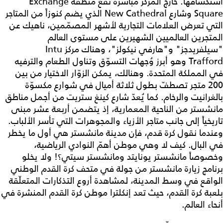
استكشافها. خارج المركز مباشرةً تقع منطقة Exchange
Square وشارع New Cathedral الذي يضم كنوزاً من المتاجر
التي تعرض العلامات التجارية لأشهر المصمّمين، ناهيك عن
المتجرين العالميين الشهيرين على مستوى العالم
"سيلفريدجز" و"هارفي نيكولز"، وهناك مركز Intu
Trafford وهو أبرز وُجهات التسوّق وتناول الطعام والترفيه
في المملكة المتحدة. وهنالك، يمكن الزوّار الاختيار من بين
200 متجر تصطفّ بطول ثلاثة أميال في شوارع مكسوّة
بالغرانيت والرخام. كما يُعدّ شارع كينغ ستريت من أجمل مناطق
مانشستر من الناحية المعمارية، إذ يتضمن أربعة عشر مبنى
تاريخياً إلى جانب متاجر الأزياء والمجوهرات التي تأسر الألباب.
وعندما نقول كرة قدم، فإن مدينة مانشستر هي أول ما يخطر
في البال. كيف لا وهي موطن أهمّ النوادي الرياضية،
وخصوصاً مانشستر يونايتد ومانشستر سيتي؟! ولا يخلو
برنامج زيارة مانشستر من جولة في متحف كرة القدم الوطني
الواقع في وسط المدينة، لمشاهدة أروع التذكارات المتعلّقة
بلعبة كرة القدم، حيث تعد إنكلترا موطن كرة القدم المنشرة في
أنحاء العالم.