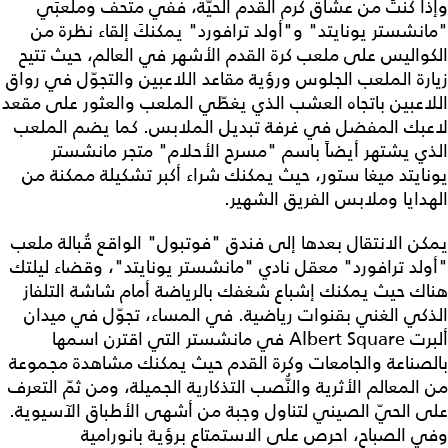
وإذا كنتَ من عشّاق كرم القدم الحيّة، ففي متحف وملعبَي
"مانشستر يونايتد" و"أولد ترافورد" يمكنكَ إلقاء نظرة من
الكواليس على ملعب كرة القدم الأشهر في العالم، حيث تتيح
زيارة الملعب الجلوس ورؤية مقاعد اللاعبين والتجوّل في رواق
اللاعبين باتجاه العشب الذي يغطّي الملعب والعثور على مقعد
لاعبك المفضل في غرفة تبديل الملابس. كما يضم الملعب
الذي يشتهر أيضاً باسم "مسرح الأحلام" متجر مانشستر
يونايتد ميغا ستور، حيث يمكنك شراء أكبر تشكيلة ممكنة من
الهدايا وملابس الفريق الشهير.
يمكن الانتقال بعدها إلى فندق "فوتبول" الواقع قُبالة ملعب
"أولد ترافورد" معقل نادي "مانشستر يونايتد"، وقضاء ليلتك
هناك حيث يمكنك إشباع شغفك بالرياضة أمام شاشة التلفاز
الذكي الغني بقنوات رياضية. في المساء، تجوّل في ميدان
ألبرت Albert Square في مانشستر التي اقترن اسمها
بالصناعة والجامعات وكرة القدم حيث يمكنك مشاهدة مجموعة
من المعالم الأثرية والنُّصب التذكارية الجميلة، ومن ثمّ التعرف
على الحيّ الصيني لتناول وجبة من أشهى الأطباق الآسيوية.
وفي الصباح، احرص على الاستمتاع برؤية بانورامية