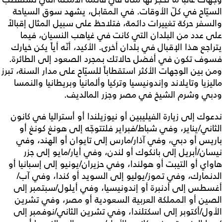
السيّاح في كلّ الأوقات. في المقابل، يشهد سوق السياحة
والسفر حركة تغييرات دائمة، فتلاحظ على سبيل المثال إقبالاً
على عدد من البلدان التي كانت في غياهب النسيان، فيما
يتراجع هذا الإقبال في بلدان أخرى. الأكيد، أنّه أياً يكن خيارك
فسوف تكون في أفضل حالاتك بمجرد الصعود إلى الطائرة.
ومن بين الوجهات الأكثر استقطاباً للسيّاح على مدار السنة، تبرز
ماليزيا وتايلاند وإندونيسيا وتركيا وألمانيا وبريطانيا والنمسا
ودبي وشرم الشيخ في مصر وجزر المالديف.
ندعوك إلى زيارة الفيليبين أو نيوزيلندا أو أستراليا في كانون
الثاني/يناير، وفي شباط/فبراير فلتتوجّه إلى هونغ كونغ أو
باريس أو دبي، وفي آذار/مارس إلى تايوان أو الهند، وفي
نيسان/أبريل إلى بانكوك أو لندن، وفي أيار/مايو إلى جزر
هاواي أو التيبت أو هولندا، وفي حزيران/يونيو إلى إسبانيا أو
الدنمارك، وفي تموز/يوليو إلى السويد أو كندا، وفي آب/
أغسطس إلى أدنبرة أو إندونيسيا، وفي أيلول/سبتمبر إلى
الصين أو المملكة العربية السعودية أو مصر، وفي تشرين
الأول/أكتوبر إلى اسكتلندا، وفي تشرين الثاني/نوفمبر إلى