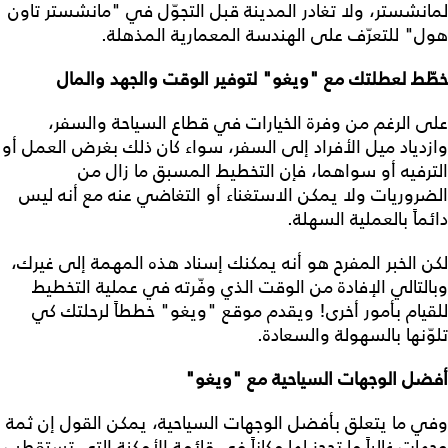
لمانشستر، ولا تغادر المدينة قبل التجوّل في "مانشستر تاون
هول" للتعرّف على الهندسة المعمارية المذهلة.
خطّط لعطلتك مع "ويغو" لتوفير الوقت والجهد والمال
على الرغم من وفرة الخيارات في قطاع السياحة والسفر،
وازدياد ميل الأفراد إلى السفر، سواء كان ذلك بغرض العمل أو
الترفيه أو سواهما، فإن التخطيط المسبق ما زال من
الضروريات ولا يمكن الاستغناء أو التغاضي عنه مع أنه ليس
دائماً بالعملية السهلة.
لكن الخبر المفرح هو أنه يمكنك إسناد هذه المهمة إلى غيرك،
وبالتالي الإفادة من الوقت الذي وفّرته في عملية التخطيط
للقيام بأمور أخرى! ويقدم موقع "ويغو" خططاً لرحلتك كي
تلوّنها بالسهولة والسعادة.
أفضل الوجهات السياحية مع "ويغو"
وفي ما يتعلق بأفضل الوجهات السياحية، يمكن القول إن ثمة
وجهات غالباً ما تحجز لها مكاناً في قائمة الأمكنة التي تستقطب