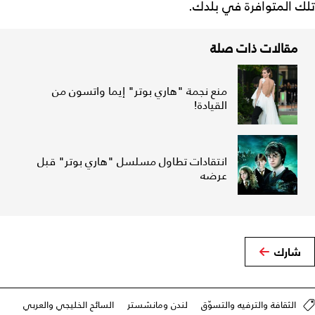
تلك المتوافرة في بلدك.
مقالات ذات صلة
منع نجمة "هاري بوتر" إيما واتسون من
القيادة!
انتقادات تطاول مسلسل "هاري بوتر" قبل
عرضه
شارك
الثقافة والترفيه والتسوّق
لندن ومانشستر
السائح الخليجي والعربي