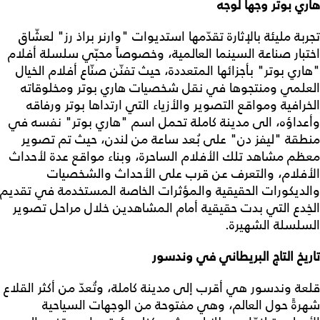
هاري بوتر وجهاً لوجه
تجربة مليئة بالإثارة تقدّمها استديوات "وارنر براذ رز" لعشّاق
اختبار صناعة السينما العالمية، وخصوصاً محبّي سلسلة أفلام
"هاري بوتر" بأجزائها المتعددة، حيث تفنّن صنّاع أفلام الخيال
العلمي ومنتجوها في نقل شخصيات هاري بوتر ومخلوقاته
الخرافية ومواقع التصوير والأزياء التي ارتداها بوتر ورفاقه
وأعداؤه، الى مدينة كاملة تحمل اسم "هاري بوتر" نفسه في
منطقة "ليفز دن" على بُعد ساعة من لندن، حيث تم تصوير
معظم مشاهد تلك الأفلام الساحرة، وبناء مواقع عدة لأحداث
الأفلام، والتعرف عن قرب على الأحداث والشخصيات
والديكورات الحقيقية والمؤثرات الخاصة المستخدمة في تقديم
الخِدع التي بدت حقيقية أمام المشاهدين خلال مراحل تصوير
السلسلة الشهيرة.
تاريخ التاج البريطاني في وندسور
قلعة وندسور هي أقرب إلى مدينة كاملة، وتُعدّ من أكثر القلاع
شهرةً حول العالم، وهي مفتوحة من الوجهات السياحية