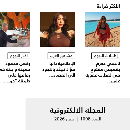
الأكثر قراءة
إطلالات النجوم
مشاهير العرب
أخبار النجوم
نانسي عجرم
الإعلامية داليا
رقص محمود
بقميص مفتوح
فؤاد تهدّد باللجوء
حميدة وابنته ف
في لقطات عفوية
الى القضاء...
زفافها على
على...
طريقة "حرب...
المجلة الالكترونية
العدد 1098 | تموز 2026