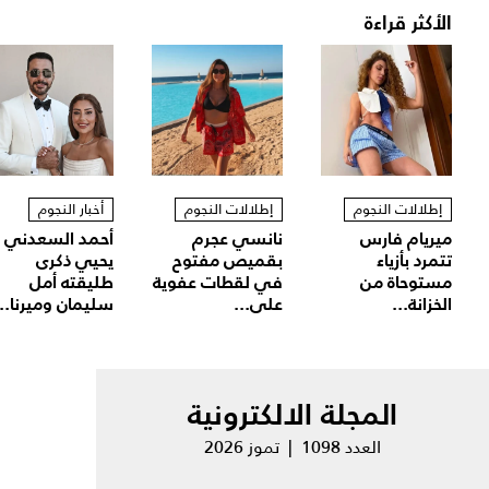
الأكثر قراءة
إطلالات النجوم
إطلالات النجوم
أخبار النجوم
ميريام فارس
نانسي عجرم
أحمد السعدني
تتمرد بأزياء
بقميص مفتوح
يحيي ذكرى
مستوحاة من
في لقطات عفوية
طليقته أمل
الخزانة...
على...
سليمان وميرنا...
المجلة الالكترونية
العدد 1098 | تموز 2026