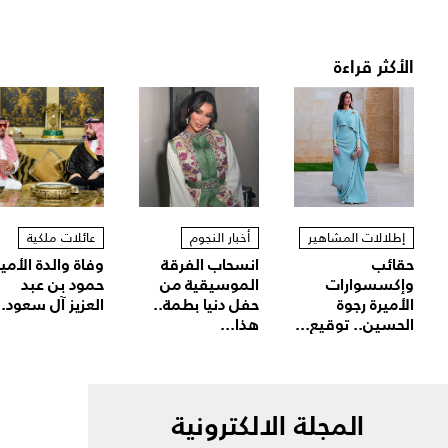
الأكثر قراءة
إطلالات المشاهير
أخبار النجوم
عائلات ملكية
حقائب
انسحاب الفرقة
وفاة والدة الأمير
وإكسسوارات
الموسيقية من
حمود بن عبد
الأميرة رجوة
حفل دنيا بطمة..
العزيز آل سعود..
الحسين.. توقيع...
هذا...
المجلة الالكترونية