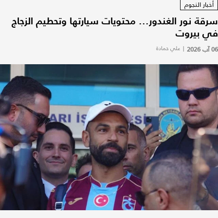
أخبار النجوم
سرقة نور الغندور... محتويات سيارتها وتحطيم الزجاج
في بيروت
06 آب 2026
|
علي حمادة