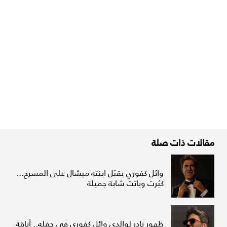
مقالات ذات صلة
وائل كفوري يقبّل ابنته ميشال على المسرح...
كبُرت وباتت شابة جميلة
ظهور نادر لوالدي وائل كفوري في حفله.. أناقة