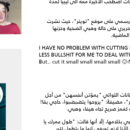
ت اصطحب الأخيرة معه الى ليبيا لمدة
 الرسمي على موقع "تويتر"، حيث نشرت
حريري على حالة وهبي الصحية وحزنها
لماضية.
I HAVE NO PROBLEM WITH CUTTING P
LESS BULLSHIT FOR ME TO DEAL WIT
But.. cut it small small small small 🙂
انات اللواتي "يموّتن أنفسهن" من أجل
، مضيفةً: "يروحوا يتضبضبوا، حاجي بقا!
 كغمز صريح تجاه هيفاء وهبي.
كلامها، إلّا أنها قالت: "طول عمرك يا
نا لازم تعرفي انها ما بتطول كتير