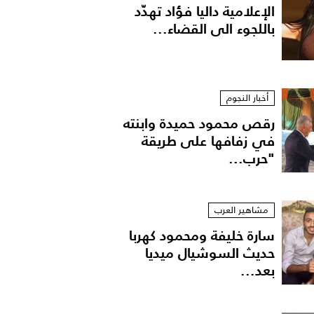
الإعلامية داليا فؤاد تهدّد
باللجوء الى القضاء...
أخبار النجوم
رقص محمود حميدة وابنته
في زفافها على طريقة
"حرب...
مشاهير العرب
سارة خليفة ومحمود كهربا
حديث السوشيال ميديا
بعد...