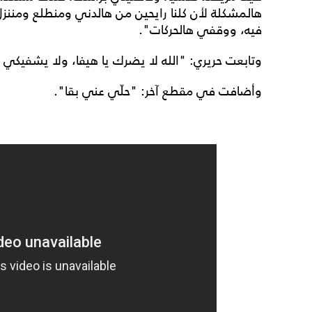
هالمشكلة لأن كلنا رايحين من هالدني ومنطلع ومننزل ب
فيه، ووقفي هالحركات".
وتابعت حريري: "الله لا يضرك يا هيفا، ولا يشفيكي 
وأضافت في مقطع آخر: "حلّي عني بقا".