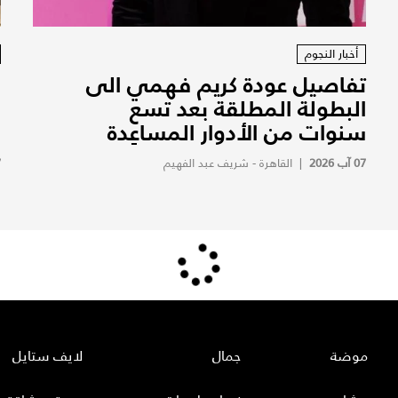
أخبار النجوم
تفاصيل عودة كريم فهمي الى
ف
البطولة المطلقة بعد تسع
ف
سنوات من الأدوار المساعِدة
ف
07 آب 2026
|
القاهرة - شريف عبد الفهيم
7
موضة
جمال
لايف ستايل