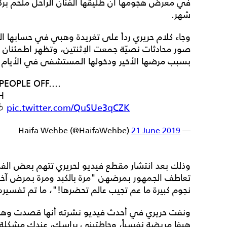
في معرض هجومها أن طليقها الفنان الراحل ملحم بركا
شهر.
وجاء كلام حريري رداً على تغريدة وهبي في حسابها
صور محادثات نصيّة جمعت الإثنتين، وتظهر اطمئنان 
بسبب مرضها الأخير ودخولها المستشفى في الأيام ا
EOPLE OFF....
H
🍅
pic.twitter.com/QuSUe3qCZK
21 June 2019
— Haifa Wehbe (@HaifaWehbe)
وذلك بعد انتشار مقطع فيديو لحريري تتهم بعض الفن
تعاطف الجمهور بمرضهن "مرة بالكبد ومرة بمرض آخر"
نجوم كبيرة ما عم تجيب عالم تحضرها!"، ما تم تفسيره
ونفت حريري في أحدث فيديو نشرته أنها قصدت وهبي ب
هيفا مريضة نفسياً، وحاطتيني براسك، عندك مشكلة الأ