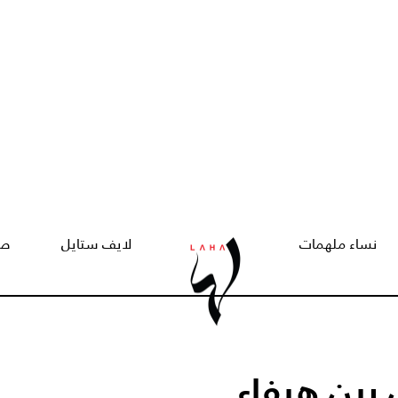
نساء ملهمات
لايف ستايل
صح
 بين هيفاء