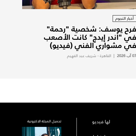
أخبار النجوم
رح يوسف: شخصية "رحمة"
ي "أندر إيدج" كانت الأصعب
ي مشواري الفني (فيديو)
0 آب 2026
|
القاهرة - شريف عبد الفهيم
لها فيديو
تحميل المجلة الاكترونية