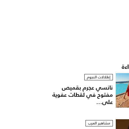
اءة
إطلالات النجوم
نانسي عجرم بقميص
مفتوح في لقطات عفوية
على...
مشاهير العرب