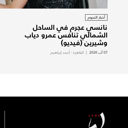
أخبار النجوم
نانسي عجرم في الساحل
الشمالي تنافس عمرو دياب
وشيرين (فيديو)
07 آب 2026
|
القاهرة - أحمد إبراهيم