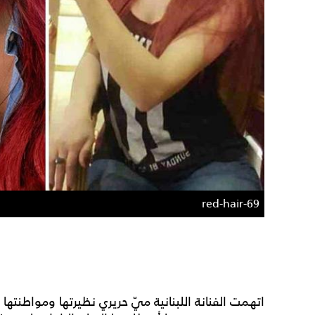
69-red-hair
اتهمت الفنانة اللبنانية ميّ حريري نظيرتها ومواطنته