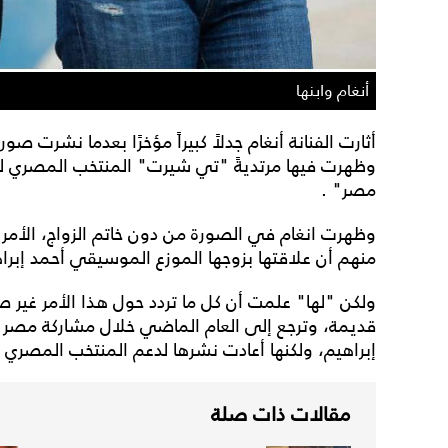
أنغام وابنها
أثارت الفنانة أنغام جدلاً كبيراً مؤخرًا بعدما نشرت صور
وظهرت فيها مرتديةً "تي شيرت" المنتخب المصري ل
مصر" .
وظهرت انغام في الصورة من دون خاتم الزواج، الأمر ال
منهم أن علاقتها بزوجها الموزع الموسيقي أحمد إبراه
ولكن "لها" علمت أن كل ما تردد حول هذا الأمر غير ص
قديمة، وترجع إلى العام الماضي خلال مشاركة مصر 
إبراهيم، ولكنها أعادت نشرها لدعم المنتخب المصري ف
مقالات ذات صلة