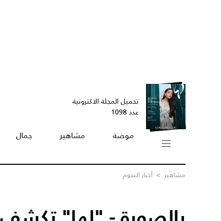
تحميل المجلة الاكترونية
عدد 1098
موضة
مشاهير
جمال
مشاهير
>
أخبار النجوم
بالصورة - "لها" تكشف 