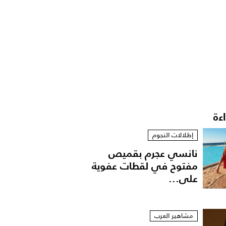
اءة
إطلالات النجوم
نانسي عجرم بقميص
مفتوح في لقطات عفوية
على...
مشاهير العرب