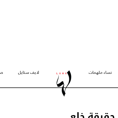
نساء ملهمات
لايف ستايل
صح
حقيقة خلع