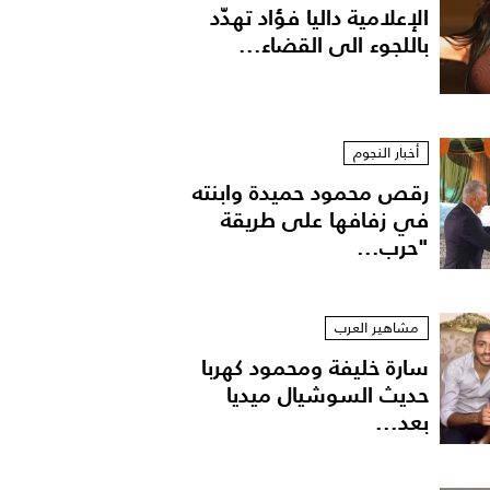
الإعلامية داليا فؤاد تهدّد
باللجوء الى القضاء...
أخبار النجوم
رقص محمود حميدة وابنته
في زفافها على طريقة
"حرب...
مشاهير العرب
سارة خليفة ومحمود كهربا
حديث السوشيال ميديا
بعد...