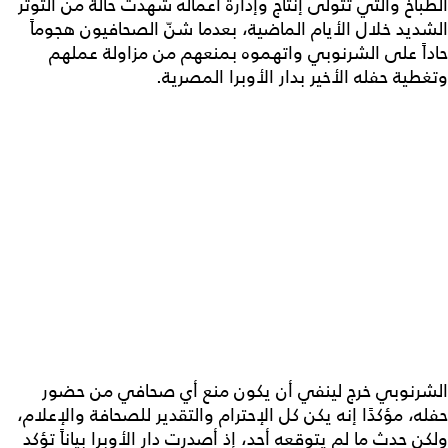
الطباخ والتي تتولى إنتاج وإدارة أعماله شهدت حالة من التوتر
الشديد خلال الأيام الماضية، بعدما شنّ الصحافيون هجوماً
حاداً على الشرنوبي واتهموه بمنعهم من مزاولة عملهم
وتغطية حفله الأخير بدار الأوبرا المصرية.
الشرنوبي خرج لينفي أن يكون منع أي صحافي من حضور
حفله، مؤكدًا إنه يكن كل الإحترام والتقدير للصحافة والإعلام،
ولكن حدث ما لم يتوقعه أحد، إذ أصدرت دار الأوبرا بياناً تؤكد