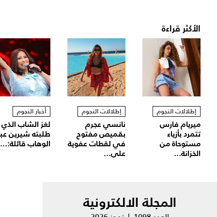
الأكثر قراءة
إطلالات النجوم
إطلالات النجوم
أخبار النجوم
ميريام فارس
نانسي عجرم
لغز الشاب الذي
تتمرد بأزياء
بقميص مفتوح
طلبته شيرين عب
مستوحاة من
في لقطات عفوية
الوهاب قائلة:...
الخزانة...
على...
المجلة الالكترونية
العدد 1098 | تموز 2026