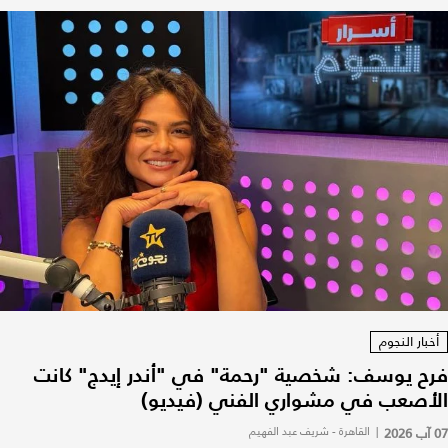
أخبار النجوم
فرح يوسف: شخصية "رحمة" في "أندر إيدج" كانت
الأصعب في مشواري الفني (فيديو)
07 آب 2026
|
القاهرة - شريف عبد الفهيم