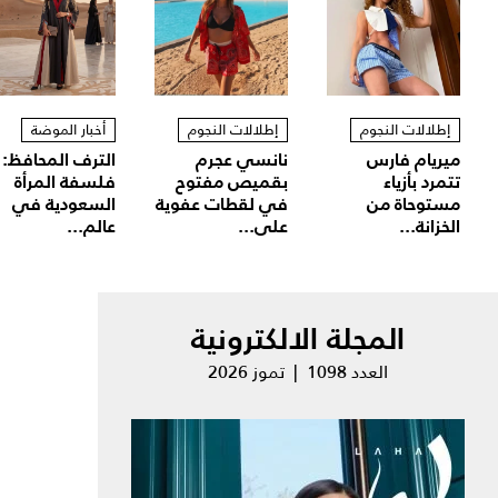
إطلالات النجوم
إطلالات النجوم
أخبار الموضة
ميريام فارس
نانسي عجرم
الترف المحافظ:
تتمرد بأزياء
بقميص مفتوح
فلسفة المرأة
مستوحاة من
في لقطات عفوية
السعودية في
الخزانة...
على...
عالم...
المجلة الالكترونية
العدد 1098 | تموز 2026