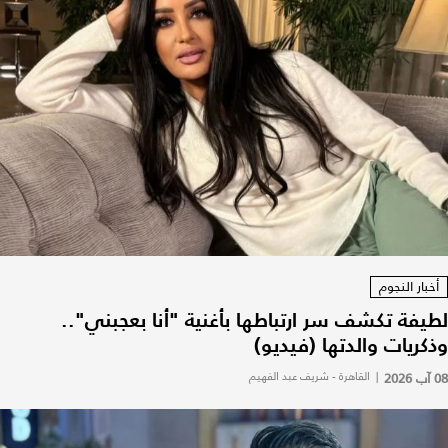
أخبار النجوم
لطيفة تكشف سر ارتباطها بأغنية "أنا بعجبني"..
وذكريات والدتها (فيديو)
08 آب 2026
|
القاهرة - شريف عبد الفهيم