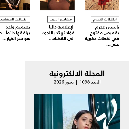
إطلالات النجوم
مشاهير العرب
إطلالات المشاهير
نانسي عجرم
الإعلامية داليا
تصميم واحد
بقميص مفتوح
فؤاد تهدّد باللجوء
يرافقها دائماً.. م
في لقطات عفوية
الى القضاء...
هو سر الخيار...
على...
المجلة الالكترونية
العدد 1098 | تموز 2026