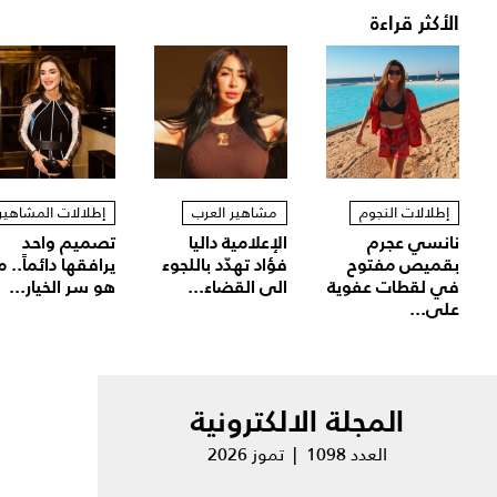
الأكثر قراءة
إطلالات النجوم
مشاهير العرب
إطلالات المشاهير
نانسي عجرم
الإعلامية داليا
تصميم واحد
بقميص مفتوح
فؤاد تهدّد باللجوء
يرافقها دائماً.. م
في لقطات عفوية
الى القضاء...
هو سر الخيار...
على...
المجلة الالكترونية
العدد 1098 | تموز 2026