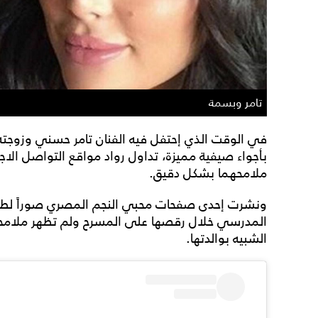
تامر وبسمة
في الوقت الذي إحتفل فيه الفنان تامر حسني وزوجته ب
بأجواء صيفية مميزة، تداول رواد مواقع التواصل الا
ملامحهما بشكل دقيق.
ونشرت إحدى صفحات محبي النجم المصري صوراً لطفلت
المدرسي خلال رقصها على المسرح ولم تظهر ملامحها
الشبيه بوالدتها.