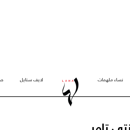
نساء ملهمات
لايف ستايل
صح
تي تامر