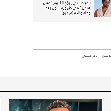
تامر حسني يروّج لألبوم "مش
هتكرر" في ظهوره الأول بعد
وفاة والده (فيديو)
بوسيل
تامر حسني