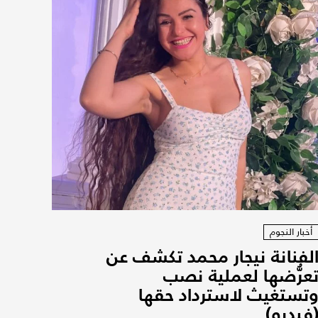
أخبار النجوم
لفنانة نيجار محمد تكشف عن
عرُّضها لعملية نصب
تستغيث لاسترداد حقها
فيديو)