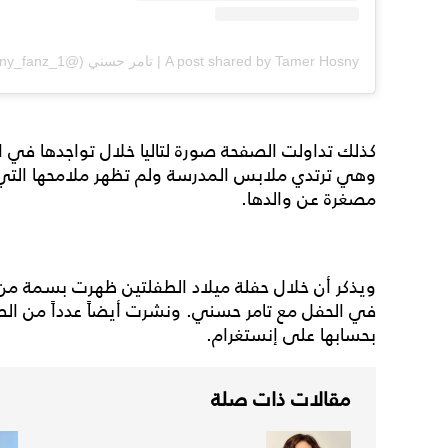
A post shared by Tamer Hosny | تامر حسني (@tamer_hosny_fanz_1)
كذلك تداولت الصفحة صورة لتاليا خلال تواجدها في
وهي ترتدي ملابس المدرسة ولم تظهر ملامحها الت
مصغرة عن والدها.
ويذكر أن خلال حفلة ميلاد الطفلتين ظهرت بسمة م
في الحفل مع تامر حسني. ونشرت أيضاً عدداً من ال
بحسابها على إنستغرام.
مقالات ذات صلة