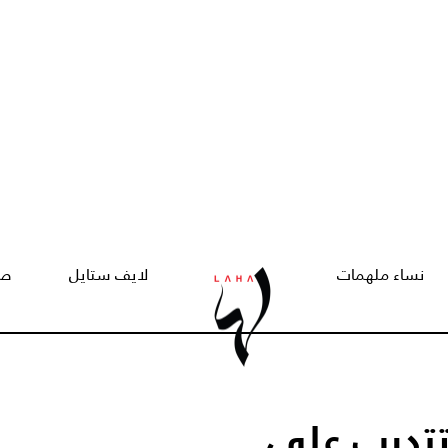
نساء ملهمات
لايف ستايل
صح
تتدرب على