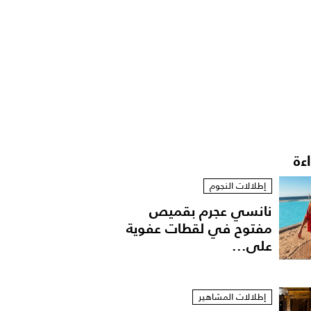
اءة
إطلالات النجوم
نانسي عجرم بقميص
مفتوح في لقطات عفوية
على...
إطلالات المشاهير