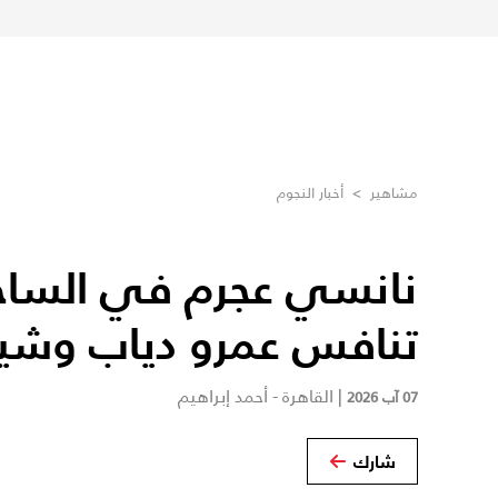
مشاهير
>
أخبار النجوم
نانسي عجرم في الساح
تنافس عمرو دياب وشير
|
القاهرة - أحمد إبراهيم
07 آب 2026
شارك