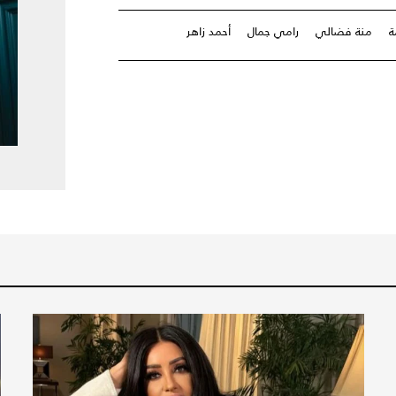
ة
منة فضالي
رامي جمال
أحمد زاهر