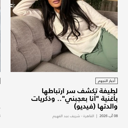
أخبار النجوم
لطيفة تكشف سر ارتباطها
ز
بأغنية "أنا بعجبني".. وذكريات
ب
والدتها (فيديو)
ع
08 آب 2026
|
القاهرة - شريف عبد الفهيم
8