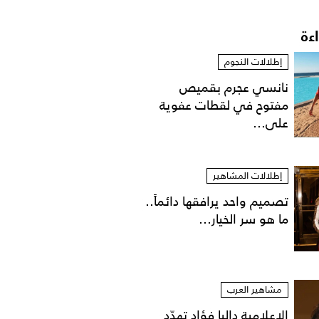
اءة
إطلالات النجوم
نانسي عجرم بقميص
مفتوح في لقطات عفوية
على...
إطلالات المشاهير
تصميم واحد يرافقها دائماً..
ما هو سر الخيار...
مشاهير العرب
الإعلامية داليا فؤاد تهدّد