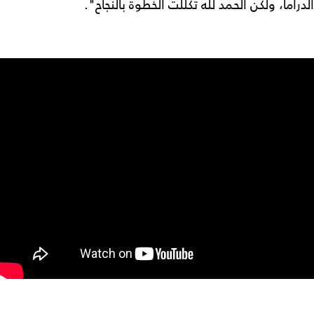
الدراما، ولكن الحمد لله تكللت الخطوة بالنجاح".