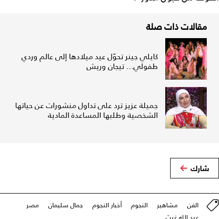
مقالات ذات صلة
كايلي جينر تحوّل عيد ميلادها إلى عالم وردي
طفولي... تيجان وريش
جميلة عزيز ترد على تداول منشورات عن حياتها
الشخصية وطلبها المساعدة المادية
شارك
الفن
مشاهير
النجوم
أخبار النجوم
جمال سليمان
مصر
عبد الله غيث