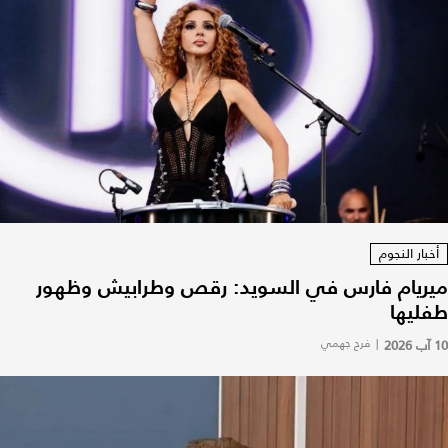
أخبار النجوم
ميريام فارس في السويد: رقص وطرابيش وظهور
طفليها
10 آب 2026
|
فرح جهمي