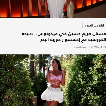
إطلالات النجوم
فستان مريم حسين في ميكونوس.. صيحة
الكورسيه مع إكسسوار حورية البحر
09 آب 2026
|
زينب طليس