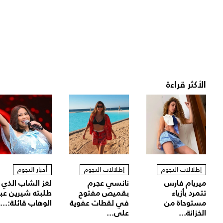
الأكثر قراءة
إطلالات النجوم
إطلالات النجوم
أخبار النجوم
ميريام فارس
نانسي عجرم
لغز الشاب الذي
تتمرد بأزياء
بقميص مفتوح
طلبته شيرين عب
مستوحاة من
في لقطات عفوية
الوهاب قائلة:...
الخزانة...
على...