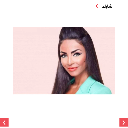
شارك
›
‹