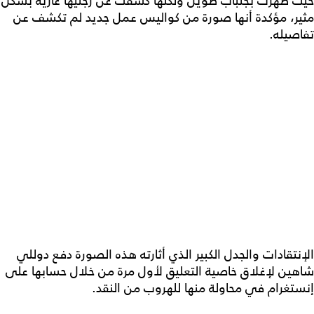
حيث ظهرت بجلباب طويل ولكنها كشفت عن رجليها عارية بشكل
مثير، مؤكدة أنها صورة من كواليس عمل جديد لم تكشف عن
تفاصيله.
الإنتقادات والجدل الكبير الذي أثارته هذه الصورة دفع دوللي
شاهين لإغلاق خاصية التعليق لأول مرة من خلال حسابها على
إنستغرام في محاولة منها للهروب من النقد.