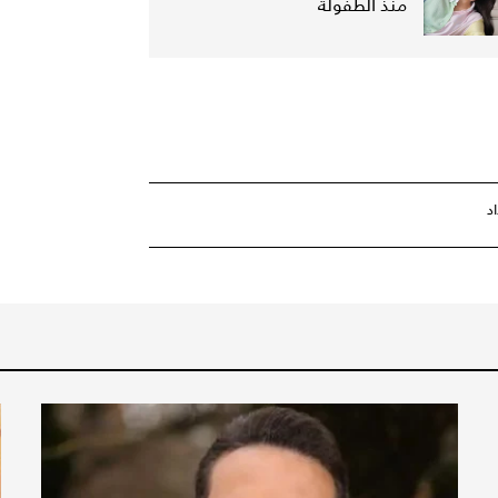
منذ الطفولة
د