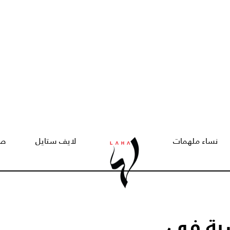
نساء ملهمات
لايف ستايل
صح
سية في