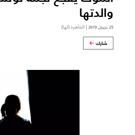
والدتها
|
القاهرة (لها)
25 حزيران 2019
شارك