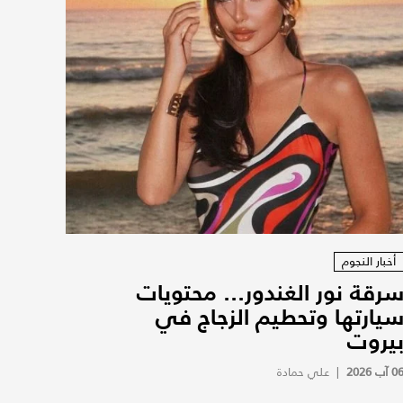
أخبار النجوم
رقة نور الغندور... محتويات
يارتها وتحطيم الزجاج في
يروت
0 آب 2026
|
علي حمادة