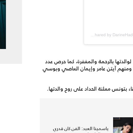
A post shared by DarineHaddad (@dareen_haddad)
لوالدتها بالرحمة والمغفرة، كما حرص عدد
ام ومنهم آيتن عامر وإيمان العاصي وبوسي
ء بتونس معلنة الحداد على روح والدتها.
ياسمينا العبد: الفن كان قدري