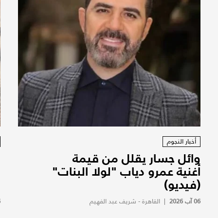
أخبار النجوم
وائل جسار يقلل من قيمة
س
أغنية عمرو دياب "لولا البنات"
س
(فيديو)
ب
06 آب 2026
|
القاهرة - شريف عبد الفهيم
6