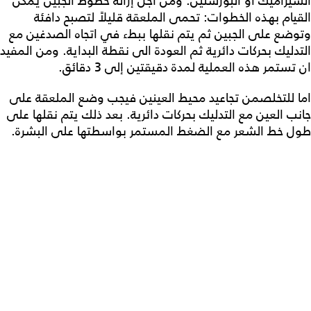
السيراميك او البورسلين. ومن اجل إزالة خطوط الجبين يمكن
القيام بهذه الخطوات: تحمى الملعقة قليلاً لتصبح دافئة
وتوضع على الجبين ثم يتم نقلها ببطء في اتجاه الصدغين مع
التدليك بحركات دائرية ثم العودة الى نقطة البداية. ومن المفيد
ان تستمر هذه العملية لمدة دقيقتين إلى 3 دقائق.
اما للتخلصمن تجاعيد محيط العينين فيجب وضع الملعقة على
جانب العين مع التدليك بحركات دائرية. بعد ذلك يتم نقلها على
طول خط الشعر مع الضغط المستمر بواسطتها على البشرة.