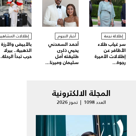
إطلالة نجمة
أخبار النجوم
إطلالات المشاهير
سر غياب طلاء
أحمد السعدني
بالأبيض والأرزة
الأظافر عن
يحيي ذكرى
الذهبية.. بيرلا
إطلالات الأميرة
طليقته أمل
حرب تبدأ الرحلة..
رجوة...
سليمان وميرنا...
المجلة الالكترونية
العدد 1098 | تموز 2026