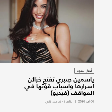
أخبار النجوم
ياسمين صبري تفتح خزائن
أسرارها وأسباب قوّتها في
المواقف (فيديو)
06 آب 2026
|
القاهرة - نيرمين زكي