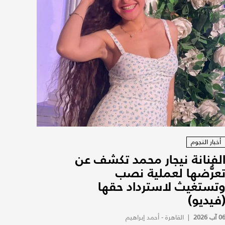
أخبار النجوم
لفنانة نيجار محمد تكشف عن
عرُّضها لعملية نصب
تستغيث لاسترداد حقها
فيديو)
0 آب 2026
|
القاهرة - أحمد إبراهيم