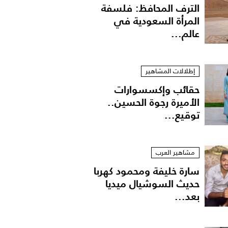
الترف المحافظ: فلسفة
المرأة السعودية في
عالم...
إطلالات المشاهير
حقائب وإكسسوارات
الأميرة رجوة الحسين..
توقيع...
دينا عادل وزوجها
مشاهير العرب
سارة خليفة ومحمود كهربا
حديث السوشيال ميديا
بعد...