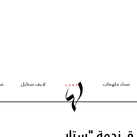
نساء ملهمات
لايف ستايل
صح
طلاق نجمة "ستار