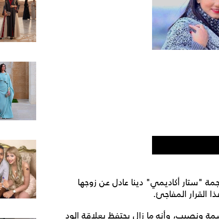
مة "ستار أكاديمي" دينا عادل عن زوجها
 القرار المفاجئ.
مة ونصيب، وأنه ما زال يحتفظ بعلاقة الود