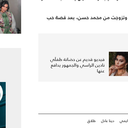
ات وتزوجت من محمد حسن، بعد قصة حب
فيديو قديم عن حضانة طفلَي
نادين الراسي والجمهور يدافع
عنها
ايمي
دينا عادل
طلاق