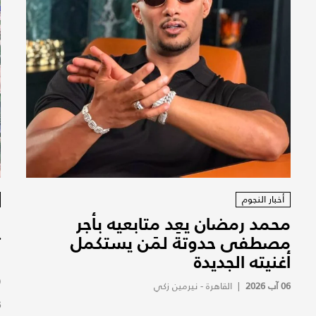
أخبار النجوم
محمد رمضان يعِد متابعيه بأجر
ا
مصطفى حدوتة لمَن يستكمل
ت
أغنيته الجديدة
و
(
06 آب 2026
|
القاهرة - نيرمين زكي
6