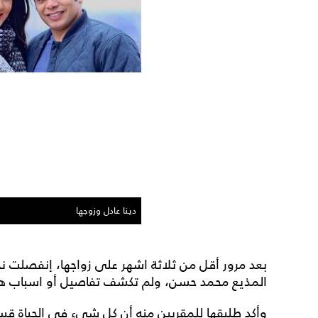
دينا عادل وزوجها
بعد مرور أقل من ثلاثة اشهر على زواجها، إنفصلت نج
المذيع محمد حسن، ولم تكشف تفاصيل أو اسباب هذا
وأكد طليقها للمقربين منه أن كل شيء في الحياة قس