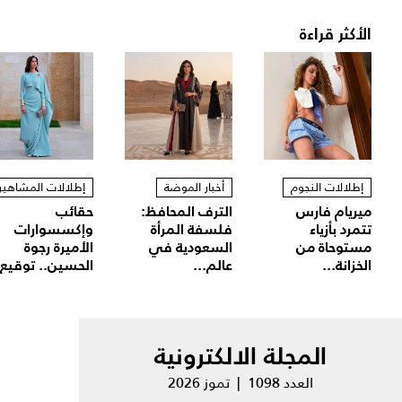
الأكثر قراءة
إطلالات النجوم
أخبار الموضة
إطلالات المشاهير
ميريام فارس
الترف المحافظ:
حقائب
تتمرد بأزياء
فلسفة المرأة
وإكسسوارات
مستوحاة من
السعودية في
الأميرة رجوة
الخزانة...
عالم...
الحسين.. توقيع.
المجلة الالكترونية
العدد 1098 | تموز 2026