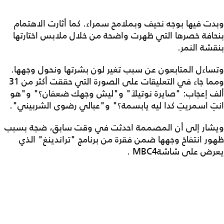
وبدت فيها بوجه نحيف وبملامح سمراء. كما أثارت الاهتمام
بنحافة خصرها التي ظهرت واضحة من خلال ملابس اختارتها
بنقشة النمر.
وتساءل المتابعون عن سبب تغير لون بشرتها ونحول وجهها.
ومما جاء في التعليقات على الصورة التي حققت أكثر من 31
ألف إعجاب: "صايرة نوتيلآ" و"ليش وجهك ضعفان؟" و"هو
انتِ اسمريتِ كدا ليه يابسمة؟" و"عبالي رضوى الشربيني".
ويشار إلى أن المصممة احدثت في وقت سابق، ضجة بسبب
ظهور انتفاخ وجهها ضمن فقرة من برنامج "تراندينغ" الذي
يعرض على شاشةMBC4 .