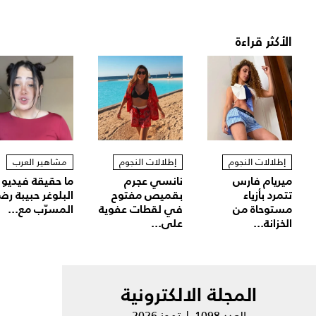
الأكثر قراءة
إطلالات النجوم
إطلالات النجوم
مشاهير العرب
ميريام فارس
نانسي عجرم
ما حقيقة فيديو
تتمرد بأزياء
بقميص مفتوح
البلوغر حبيبة رض
مستوحاة من
في لقطات عفوية
المسرّب مع...
الخزانة...
على...
المجلة الالكترونية
العدد 1098 | تموز 2026