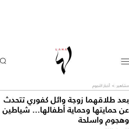
مشاهير
>
أخبار النجوم
بعد طلاقهما زوجة وائل كفوري تتحدث
عن حمايتها وحماية أطفالها... شياطين
وهجوم واسلحة