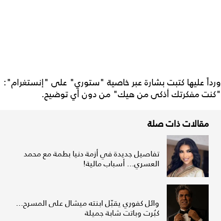
ورداً عليها كتبت بشارة عبر خاصية "ستوري" على "إنستغرام":
"كنت مفكرتك أذكى من هيك" من دون أي توضيح.
مقالات ذات صلة
تفاصيل جديدة في أزمة دنيا بطمة مع محمد
العسري... أسباب مالية!
وائل كفوري يقبّل ابنته ميشال على المسرح...
كبُرت وباتت شابة جميلة