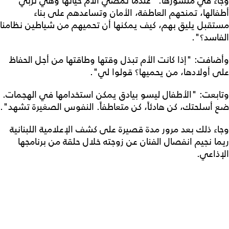
وجاء في منشورها: "عندما تمضي الأم حياتها وهي تربي
أطفالها، تمنحهم العاطفة، الأمان وتساعدهم على بناء
مستقبل يليق بهم، كيف يمكنها أن تحميهم من شياطين نظامنا
الفاسد؟".
وأضافت: "إذا كانت الأم تبذل وقتها وطاقتها من أجل الحفاظ
على أولادها، من يحميها؟ قولوا لي".
وتابعت: "الأطفال ليسو بيادق يمكن استخدامها في الهجمات.
ضع أسلحتك، كن هادئاً، كن متعاطفاً. النفوس الصغيرة تشهد".
وجاء ذلك بعد مرور مدة قصيرة على كشف الإعلامية اللبنانية
ريما نجيم انفصال الفنان عن زوجته خلال حلقة من برنامجها
الإذاعي.