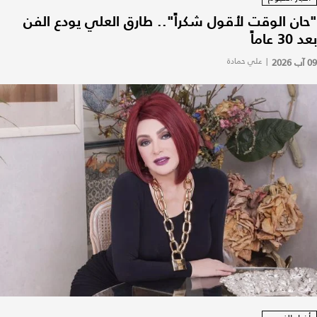
"حان الوقت لأقول شكراً".. طارق العلي يودع الفن
بعد 30 عاماً
09 آب 2026
|
علي حمادة