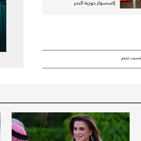
إكسسوار حورية البحر
 نسيب نجيم