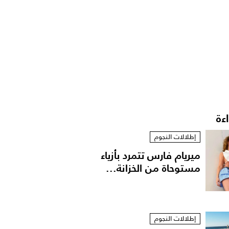
اءة
إطلالات النجوم
ميريام فارس تتمرد بأزياء
مستوحاة من الخزانة...
إطلالات النجوم