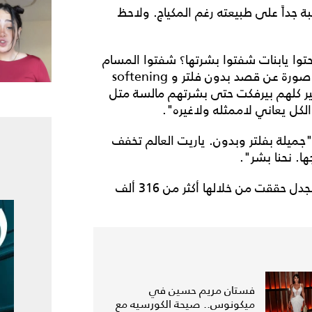
جداً على طبيعته رغم المكياج. ولاحظ
توا يابنات شفتوا بشرتها؟ شفتوا المسام
وش كبرها؟ خلاص كذا تطمنتوا؟" و"برافو انك نزلتِ صورة عن قصد بدون فلتر و softening
اهير كلهم بيرفكت حتى بشرتهم مالسة متل
ل يعاني لاممثله ولاغيره".
ميلة بفلتر وبدون. ياريت العالم تخفف
ا. نحنا بشر".
ولم تعلق نادين على الصورة إلا برمز القبلات ورغم الجدل حققت من خلالها أكثر من 316 ألف
فستان مريم حسين في
ميكونوس.. صيحة الكورسيه مع