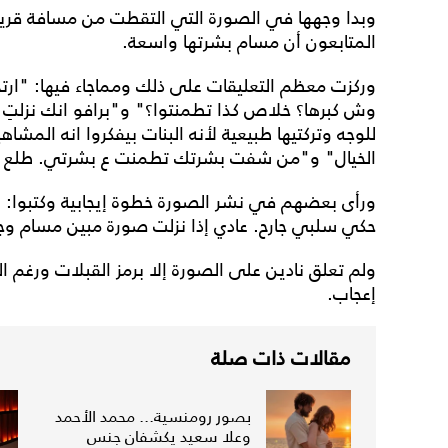
وبدا وجهها في الصورة التي التقطت من مسافة قريبة 
المتابعون أن مسام بشرتها واسعة.
وركزت معظم التعليقات على ذلك ومماجاء فيها: "ارتح
للوجه وتركتيها طبيعية لأنه البنات بيفكروا انه المش
الخيال" و"من شفت بشرتك تطمنت ع بشرتي. طلع الك
ورأى بعضهم في نشر الصورة خطوة إيجابية وكتبوا: "ج
حكي سلبي جارح. عادي إذا نزلت صورة مبين مسام وجه
إعجاب.
مقالات ذات صلة
بصور رومنسية... محمد الأحمد
وعلا سعيد يكشفان جنس