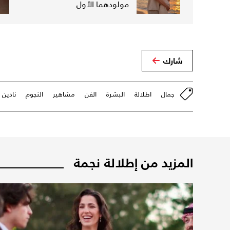
مولودهما الأول
شارك
جمال
اطلالة
البشرة
الفن
مشاهير
النجوم
نادين
المزيد من إطلالة نجمة