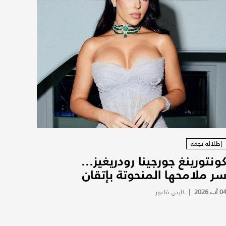
إطلالة نجمة
ونتورينغ جورجينا رودريغيز...
ر ملامحها المنحوتة بإتقان
0 آب 2026
|
كارين فاعور