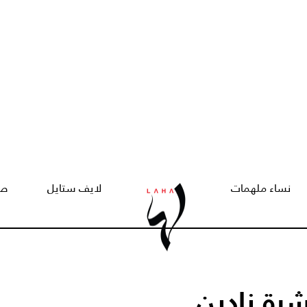
نساء ملهمات
لايف ستايل
صح
رة نادين