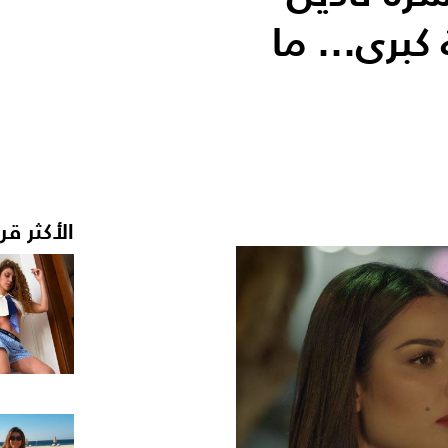
برى... ما
الأكثر قر