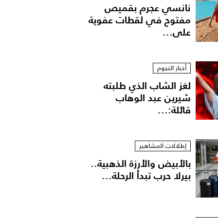
نانسي عجرم بقميص
مفتوح في لقطات عفوية
على...
أخبار النجوم
لغز الشاب الذي طلبته
شيرين عبد الوهاب
قائلة:...
إطلالات المشاهير
بالأبيض والأرزة الذهبية..
بيرلا حرب تبدأ الرحلة...