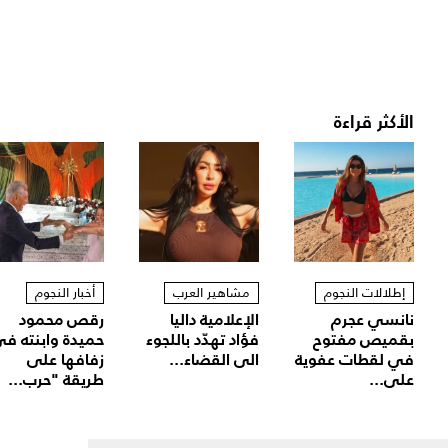
الأكثر قراءة
إطلالات النجوم
مشاهير العرب
أخبار النجوم
نانسي عجرم
الإعلامية داليا
رقص محمود
بقميص مفتوح
فؤاد تهدّد باللجوء
حميدة وابنته ف
في لقطات عفوية
الى القضاء...
زفافها على
على...
طريقة "حرب...