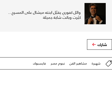
وائل كفوري يقبّل ابنته ميشال على المسرح...
كبُرت وباتت شابة جميلة
شارك
شهيرة
مشاهير الفن
نجوم مصر
فايسبوك