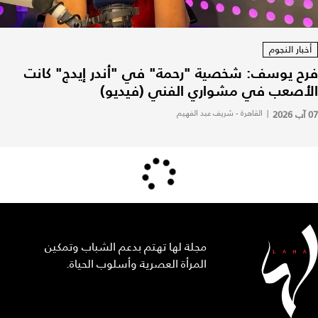
أخبار النجوم
فرح يوسف: شخصية "رحمة" في "أندر إيدج" كانت
الأصعب في مشواري الفني (فيديو)
07 آب 2026
|
القاهرة - شريف عبد الفهيم
مجلة لها تهتم بدعم الشباب وتمكين
المرأة العصرية وأسلوب الحياة.