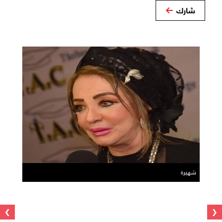
شارك
شهيرة
›
‹