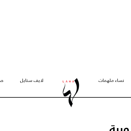
نساء ملهمات
لايف ستايل
صح
رية