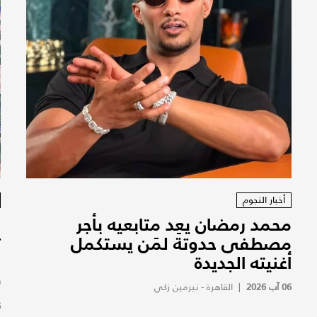
أخبار النجوم
محمد رمضان يعِد متابعيه بأجر
ا
مصطفى حدوتة لمَن يستكمل
ت
أغنيته الجديدة
و
(
06 آب 2026
|
القاهرة - نيرمين زكي
6