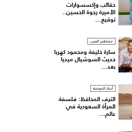
حقائب وإكسسوارات
الأميرة رجوة الحسين..
توقيع...
مشاهير العرب
سارة خليفة ومحمود كهربا
حديث السوشيال ميديا
بعد...
هيام طعمة
أخبار الموضة
الترف المحافظ: فلسفة
المرأة السعودية في
عالم...