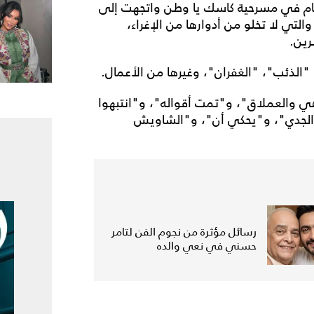
ام في مسرحية كاسك يا وطن واتجهت إلى
التي لا تخلو من أدوارها من الإغراء،
رين.
، "الذئب"، "الغفران"، وغيرها من الأعمال.
 والعملاق"، و"تمت أقواله"، و"انتبهوا
اء والجدي"، و"يحكي أن"، و"الشاويش
رسائل مؤثرة من نجوم الفن لتامر
حسني في نعي والده