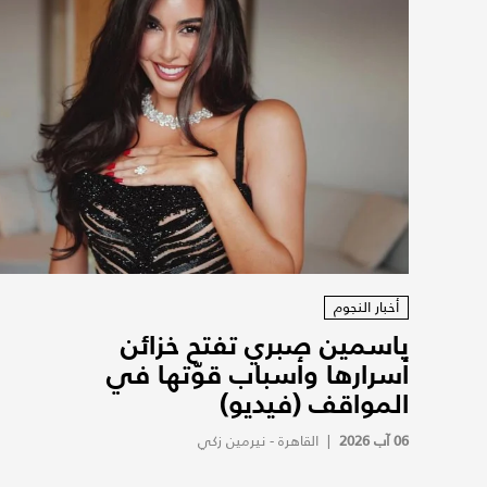
أخبار النجوم
ياسمين صبري تفتح خزائن
أسرارها وأسباب قوّتها في
المواقف (فيديو)
06 آب 2026
|
القاهرة - نيرمين زكي