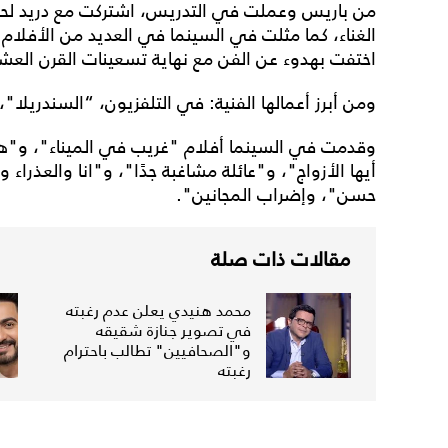
من باريس وعملت في التدريس، اشتركت مع دريد لح
الغناء، كما مثلت في السينما في العديد من الأفلام و
اختفت بهدوء عن الفن مع نهاية تسعينات القرن العش
ومن أبرز أعمالها الفنية: في التلفزيون، “السندريلا"
وقدمت في السينما أفلام "غريب في الميناء"، و"هي
أيها الأزواج"، و"عائلة مشاغبة جدًا"، و"انا والعذر
حسن"، وإضراب المجانين".
مقالات ذات صلة
محمد هنيدي يعلن عدم رغبته
في تصوير جنازة شقيقه
و"الصحافيين" تطالب باحترام
رغبته