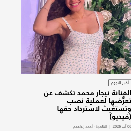
أخبار النجوم
لفنانة نيجار محمد تكشف عن
عرُّضها لعملية نصب
تستغيث لاسترداد حقها
فيديو)
0 آب 2026
|
القاهرة - أحمد إبراهيم