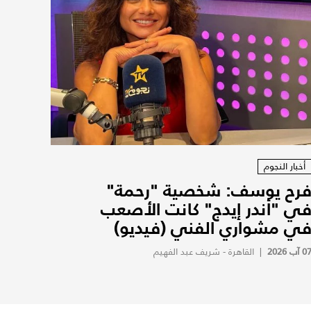
أخبار النجوم
رح يوسف: شخصية "رحمة"
ي "أندر إيدج" كانت الأصعب
ي مشواري الفني (فيديو)
0 آب 2026
|
القاهرة - شريف عبد الفهيم