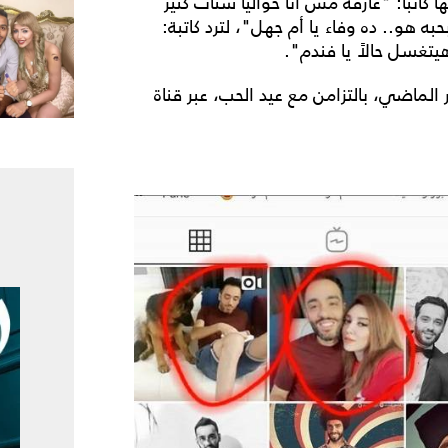
كاتباً: "عارفة مش أنا حواليا ستات كتير
ه هو.. ده وفاء يا أم جهل"، لترد كاتبة:
تغسل حالاً يا فندم".
الماضي، بالتزامن مع عيد الحب، عبر قناة