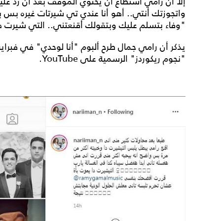
إلا أن رامي استطاع أن يحتوي الموقف بعد أن رد عليها 
واتجوزتك أنتي.. أهو أنا عندي تي شيرتات غيره بس بحب
"وفاء بتسلم عليك وبتقولك أقنعتني.. التي شيرت هي
يذكر أن رامي جمال طرح ألبوم "أنا لوحدي" في فبراير 
"نجوم ريكوردز" ‏الرسمية على ‎‎YouTube.