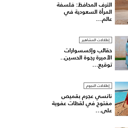
الترف المحافظ: فلسفة
المرأة السعودية في
عالم...
إطلالات المشاهير
حقائب وإكسسوارات
الأميرة رجوة الحسين..
توقيع...
إطلالات النجوم
نانسي عجرم بقميص
مفتوح في لقطات عفوية
على...