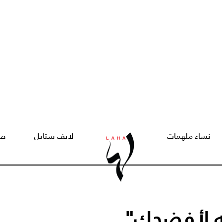
نساء ملهمات
لايف ستايل
صح
له لأفضحك"