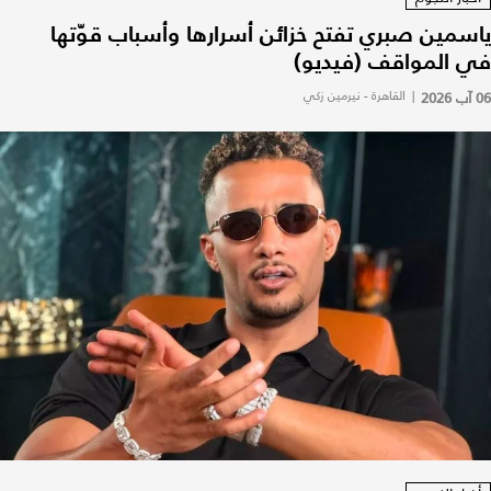
ياسمين صبري تفتح خزائن أسرارها وأسباب قوّتها
في المواقف (فيديو)
06 آب 2026
|
القاهرة - نيرمين زكي