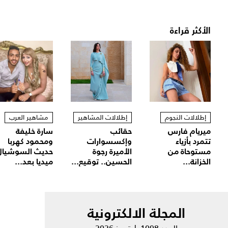
الأكثر قراءة
إطلالات النجوم
إطلالات المشاهير
مشاهير العرب
ميريام فارس
حقائب
سارة خليفة
تتمرد بأزياء
وإكسسوارات
ومحمود كهربا
مستوحاة من
الأميرة رجوة
حديث السوشيال
الخزانة...
الحسين.. توقيع...
ميديا بعد...
المجلة الالكترونية