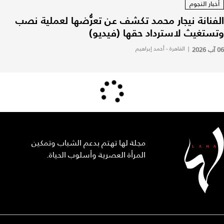
أخبار النجوم
الفنانة نيجار محمد تكشف عن تعرُّضها لعملية نصب
وتستغيث لاسترداد حقها (فيديو)
06 آب 2026
|
القاهرة - أحمد إبراهيم
مجلة لها تهتم بدعم الشباب وتمكين
المرأة العصرية وأسلوب الحياة.