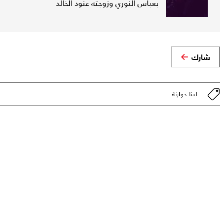
بعباس النوري وزوجته عنود الخالد
شارك
لينا حوارنة