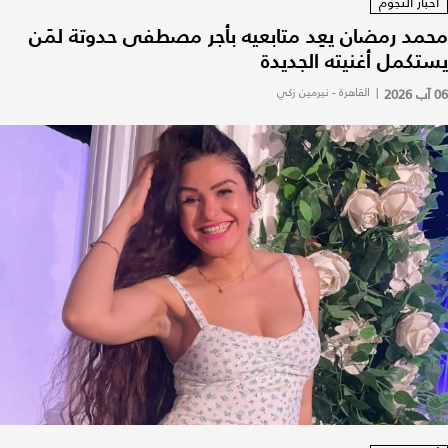
أخبار النجوم
محمد رمضان يعِد متابعيه بأجر مصطفى حدوتة لمَن
يستكمل أغنيته الجديدة
06 آب 2026
|
القاهرة - نيرمين زكي