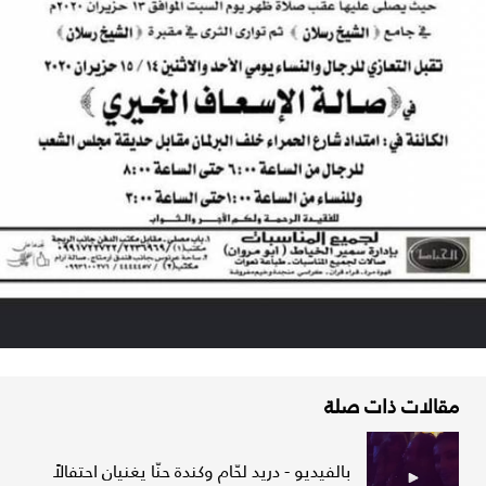
مقالات ذات صلة
بالفيديو - دريد لحّام وكندة حنّا يغنيان احتفالاً