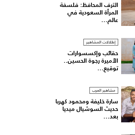
الترف المحافظ: فلسفة
المرأة السعودية في
عالم...
إطلالات المشاهير
حقائب وإكسسوارات
الأميرة رجوة الحسين..
توقيع...
مشاهير العرب
سارة خليفة ومحمود كهربا
حديث السوشيال ميديا
بعد...