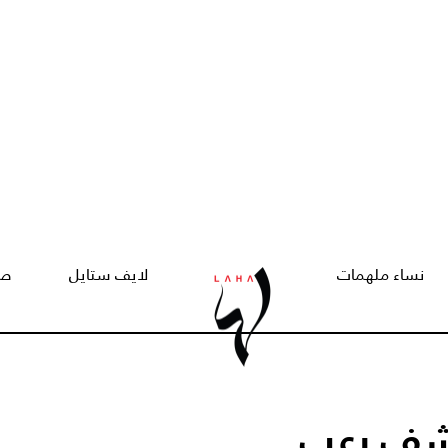
نساء ملهمات
لايف ستايل
صح
يكشف رعب