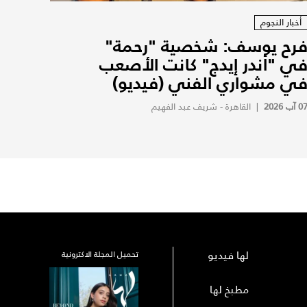
أخبار النجوم
رح يوسف: شخصية "رحمة"
ي "أندر إيدج" كانت الأصعب
ي مشواري الفني (فيديو)
0 آب 2026
|
القاهرة - شريف عبد الفهيم
لها فيديو
تحميل المجلة الاكترونية
مطبخ لها