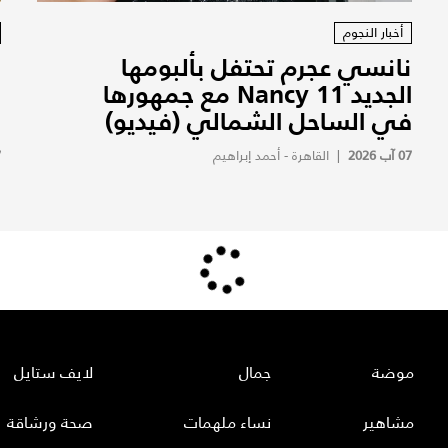
أخبار النجوم
نانسي عجرم تحتفل بألبومها
ف
الجديد Nancy 11 مع جمهورها
ف
في الساحل الشمالي (فيديو)
ف
07 آب 2026
|
القاهرة - أحمد إبراهيم
7
موضة
جمال
لايف ستايل
مشاهير
نساء ملهمات
صحة ورشاقة