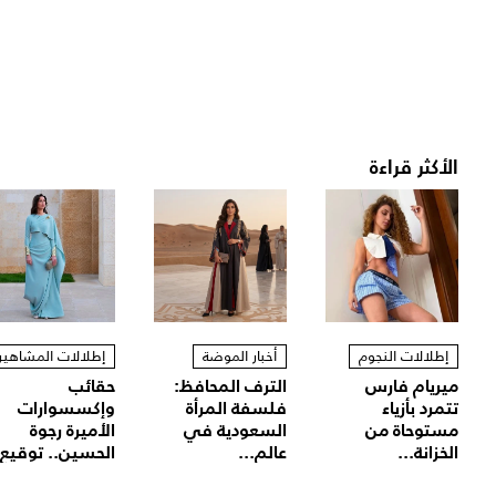
الأكثر قراءة
إطلالات النجوم
أخبار الموضة
إطلالات المشاهير
ميريام فارس
الترف المحافظ:
حقائب
تتمرد بأزياء
فلسفة المرأة
وإكسسوارات
مستوحاة من
السعودية في
الأميرة رجوة
الخزانة...
عالم...
الحسين.. توقيع.