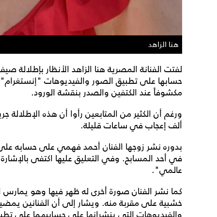
هنا الزاهد
لفتت الفنانة المصرية هنا الزاهد الأنظار بإطلالة ص
حسابها على تطبيق الصور والفيديوهات "إنستغرام". 
مكشوفاً عند الكتفين والصدر بنقشة الورود.
ألف إعجاب في ساعات قليلة.
بدوره نشر زوجها الفنان أحمد فهمي على حسابه على 
في أحد المسابح. وفي التعليق عليها اكتفى بالإشارة
عالمي".
كما نشر الفنان صورة أخرى له ظهر فيها وهو يمارس 
خشبية على مقربة منه. ويشار إلى أن الفنانين يمضيا
والفيديوهات التي ينشرانها على حسابيهما على تطب