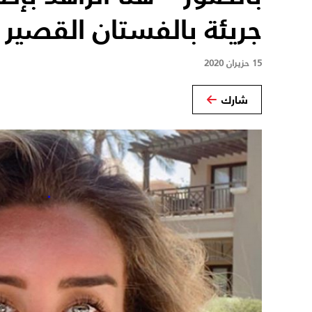
جريئة بالفستان القصير
15 حزيران 2020
شارك