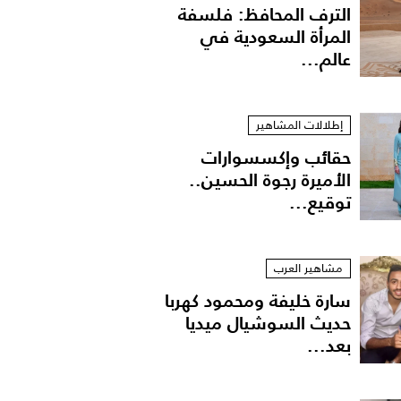
الترف المحافظ: فلسفة
المرأة السعودية في
عالم...
إطلالات المشاهير
حقائب وإكسسوارات
الأميرة رجوة الحسين..
توقيع...
مشاهير العرب
سارة خليفة ومحمود كهربا
حديث السوشيال ميديا
بعد...