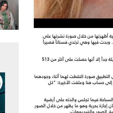
يفية أظهرتها من خلال صورة نشرتها على
وبدت فيها وهي ترتدي فستاناً قصيراً
ورغم أن الكثير من المتابعين رأوا أن هذه الإطلالة جريئة جداً إلا أنها حصلت على أكثر من 513
التطبيق صورة التقطت لهما أثناء وجودهما
 إلى حساب هنا وعلقت الأخيرة: "كل
السباحة فيما تجلس والدته على أرضية
ن إجازة بحرية وهو ما يظهر من خلال الصور
يق الصور والفيديوهات.