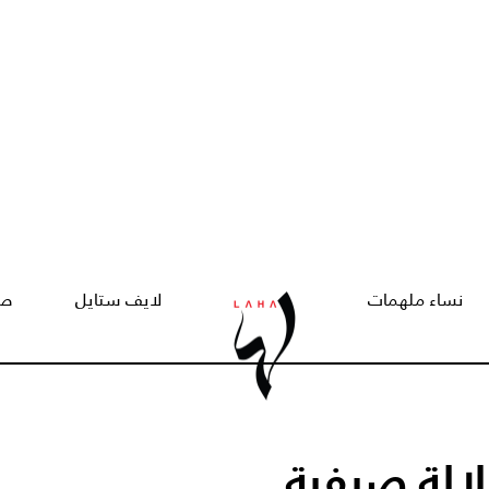
نساء ملهمات
لايف ستايل
صح
لالة صيفية