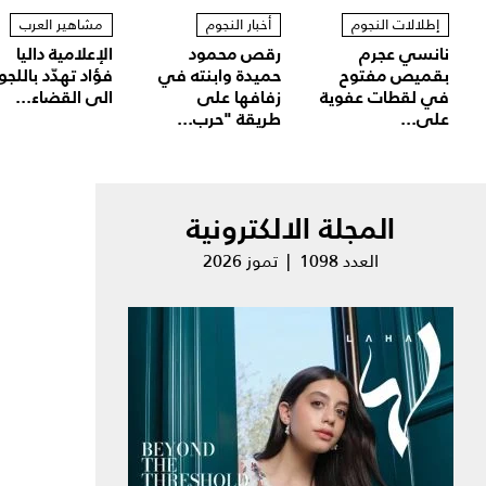
إطلالات النجوم
أخبار النجوم
مشاهير العرب
نانسي عجرم
رقص محمود
الإعلامية داليا
بقميص مفتوح
حميدة وابنته في
فؤاد تهدّد باللجو
في لقطات عفوية
زفافها على
الى القضاء...
على...
طريقة "حرب...
المجلة الالكترونية
العدد 1098 | تموز 2026