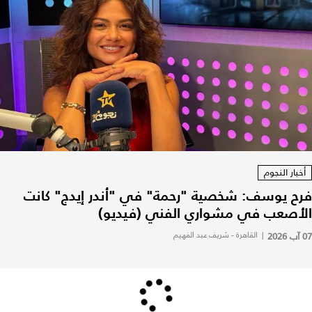
أخبار النجوم
فرح يوسف: شخصية "رحمة" في "أندر إيدج" كانت
الأصعب في مشواري الفني (فيديو)
07 آب 2026
|
القاهرة - شريف عبد الفهيم