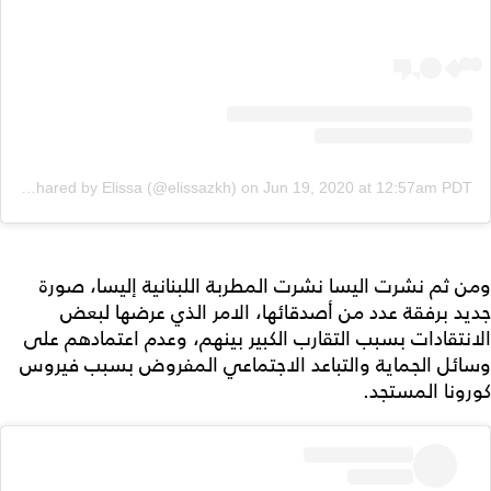
A post shared by Elissa (@elissazkh)
on
Jun 19, 2020 at 12:57am PDT
ومن ثم نشرت اليسا نشرت المطربة اللبنانية إليسا، صورة
جديد برفقة عدد من أصدقائها، الامر الذي عرضها لبعض
الانتقادات بسبب التقارب الكبير بينهم، وعدم اعتمادهم على
وسائل الجماية والتباعد الاجتماعي المفروض بسبب فيروس
كورونا المستجد.