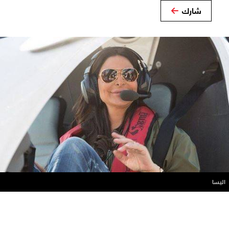
شارك
اليسا