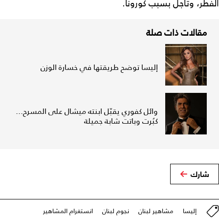
الفطر، وتأجل بسبب كورونا.
مقالات ذات صلة
إليسا توضح طريقتها في خسارة الوزن
وائل كفوري يقبّل ابنته ميشال على المسرح...
كبُرت وباتت شابة جميلة
شارك
إليسا
مشاهير لبنان
نجوم لبنان
انستغرام المشاهير