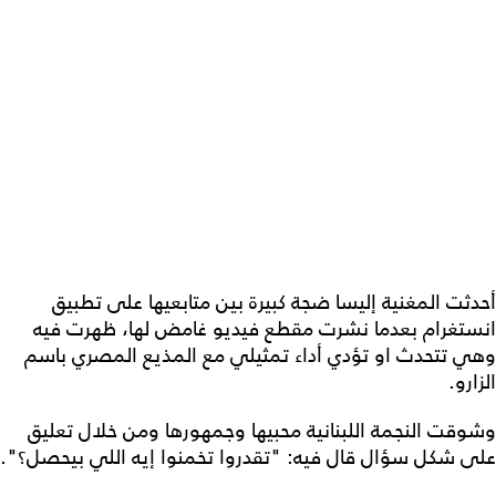
أحدثت المغنية إليسا ضجة كبيرة بين متابعيها على تطبيق
انستغرام بعدما نشرت مقطع فيديو غامض لها، ظهرت فيه
وهي تتحدث او تؤدي أداء تمثيلي مع المذيع المصري باسم
الزارو.
وشوقت النجمة اللبنانية محبيها وجمهورها ومن خلال تعليق
على شكل سؤال قال فيه: "تقدروا تخمنوا إيه اللي بيحصل؟".