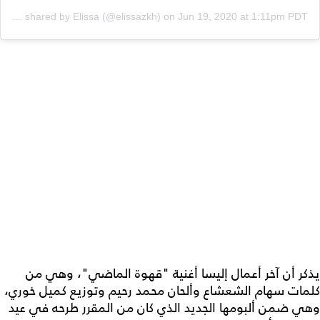
A post shared by Elissa (@elissazkh)
on
Jun 19, 2020 at 1:11pm PDT
يذكر أن آخر أعمال إليسا أغنية "قهوة الماضي"، وهي من
كلمات سهام الشعشاع وألحان محمد رحيم وتوزيع كميل خوري،
وهي ضمن ألبومها الجديد الذي كان من المقرر طرحه في عيد