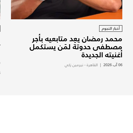
أخبار النجوم
محمد رمضان يعِد متابعيه بأجر
ا
مصطفى حدوتة لمَن يستكمل
ت
أغنيته الجديدة
و
(
06 آب 2026
|
القاهرة - نيرمين زكي
6