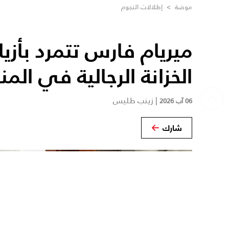
موضة
>
إطلالات النجوم
ميريام فارس تتمرد بأزي
الخزانة الرجالية في المن
|
زينب طليس
06 آب 2026
شارك