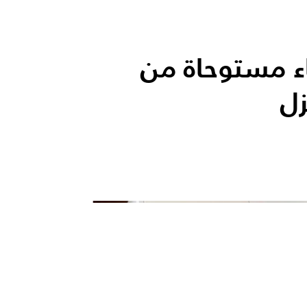
اء مستوحاة من
زل
الأكثر قر