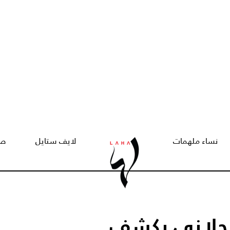
نساء ملهمات
لايف ستايل
صح
لحلاني يكشف