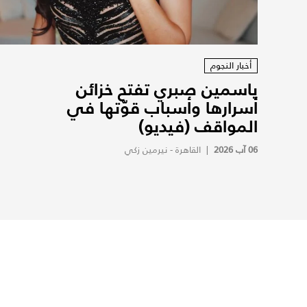
أخبار النجوم
ياسمين صبري تفتح خزائن
أسرارها وأسباب قوّتها في
المواقف (فيديو)
06 آب 2026
|
القاهرة - نيرمين زكي