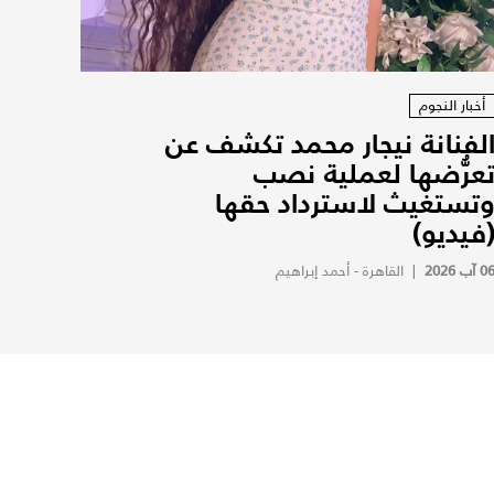
أخبار النجوم
لفنانة نيجار محمد تكشف عن
عرُّضها لعملية نصب
تستغيث لاسترداد حقها
فيديو)
0 آب 2026
|
القاهرة - أحمد إبراهيم