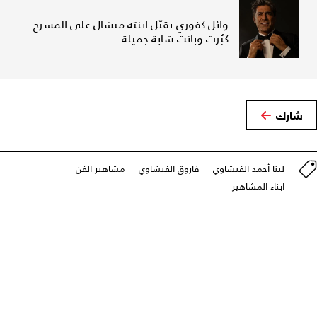
وائل كفوري يقبّل ابنته ميشال على المسرح...
كبُرت وباتت شابة جميلة
شارك
لينا أحمد الفيشاوي
فاروق الفيشاوي
مشاهير الفن
ابناء المشاهير