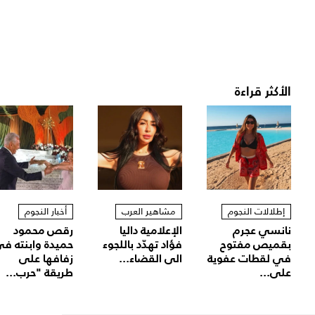
الأكثر قراءة
إطلالات النجوم
مشاهير العرب
أخبار النجوم
نانسي عجرم
الإعلامية داليا
رقص محمود
بقميص مفتوح
فؤاد تهدّد باللجوء
حميدة وابنته ف
في لقطات عفوية
الى القضاء...
زفافها على
على...
طريقة "حرب...