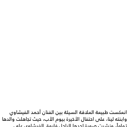
انعكست طبيعة العلاقة السيئة بين الفنان أحمد الفيشاوي
وابنته لينا، على احتفال الأخيرة بيوم الأب، حيث تجاهلت والدها
تماماً، ونشرت صورة لجدها الراحل فاروق الفيشاوي على