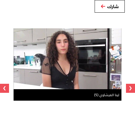
شارك
›
‹
لينا الفيشاوي (5)