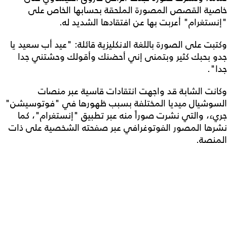
خاصية القصص المصورة الملحقة بحسابها الخاص على
"إنستغرام" أعربت بها عن افتقادها الشديد له.
وكتبت على الصورة باللغة الانكليزية قائلة: "عيد أب سعيد يا
جدو بحبك كثير وبتمنى إني أحضنك وأقولك وحشتني جدا
جدا".
وكانت الشابة قد واجهت انتقادات قاسية عبر منصات
السوشيال ميديا المختلفة بسبب ظهورها في "فوتوسيشن"
جريء، والتي نشرت صوراً منه عبر تطبيق "إنستغرام"، كما
نشرها المصور الفوتوغرافي عبر صفحته الشخصية على ذات
المنصة.