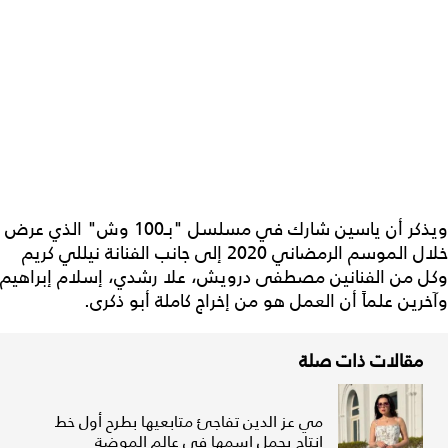
ويذكر أن ياسين شارك في مسلسل "بـ100 وش" الذي عرض
خلال الموسم الرمضاني 2020 إلى جانب الفنانة نيللي كريم
وكل من الفنانين مصطفى درويش، علا رشدي، إسلام إبراهيم
وآخرين علماً أن العمل هو من إخراج كاملة أبو ذكرى.
مقالات ذات صلة
مي عز الدين تفاجئ متابعيها بطرح أول خط
إنتاج يحمل اسمها في عالم الموضة