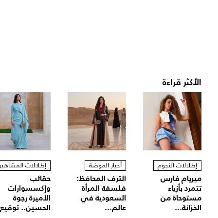
الأكثر قراءة
إطلالات النجوم
أخبار الموضة
إطلالات المشاهير
ميريام فارس
الترف المحافظ:
حقائب
تتمرد بأزياء
فلسفة المرأة
وإكسسوارات
مستوحاة من
السعودية في
الأميرة رجوة
الخزانة...
عالم...
الحسين.. توقيع.