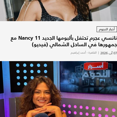
أخبار النجوم
نانسي عجرم تحتفل بألبومها الجديد Nancy 11 مع
جمهورها في الساحل الشمالي (فيديو)
07 آب 2026
|
القاهرة - أحمد إبراهيم