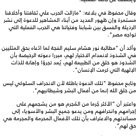
وقال محفوظ في بلاغه: "مازالت الحرب علي ثقافتنا وأخلاقنا
مستمرة وإن ظهور العديد من أبناء المشاهير للدعوة إلى نشر
الرذيلة والفسق بين شبابنا وفتياتنا هي الحرب الفعلية التي
تواجه مصر".
وأكد أن "مطالبة نور هشام سليم الفجة لما ادّعاه بحق المثليين
في الشذوذ لانعدام الاختيار لهم، مبررا دعوته الرخيصة بأن
الشذوذ هو خلق من الطبيعة لهم، يُعد تجرؤا وإهانة للذات
الإلهية التي كرمت الإنسان".
وتابع محفوظ "تلك الدعوة باطلة لأن الانحراف السلوكي ليس
من خلق الله إنما من أفعال البشر وشيطانيهم".
واعتبر أن ”الأكثر جُرما من المُجرم هو من يشجعهم على
إجرامهم وانحرافهم ومن يدعو جميع البشر والأسوياء إلى
مساندتهم والاعتراف بأن تلك الأفعال المحرمة والمجرمة هي
حق لهم“.