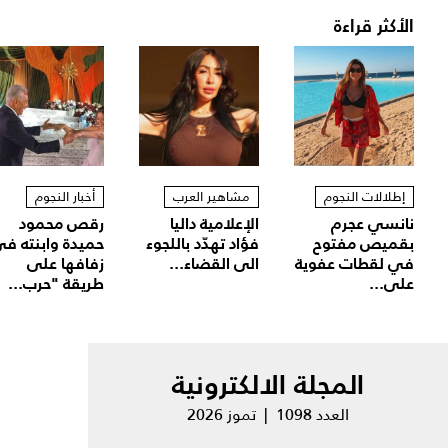
الأكثر قراءة
إطلالات النجوم
مشاهير العرب
أخبار النجوم
نانسي عجرم
الإعلامية داليا
رقص محمود
بقميص مفتوح
فؤاد تهدّد باللجوء
حميدة وابنته ف
في لقطات عفوية
الى القضاء...
زفافها على
على...
طريقة "حرب...
المجلة الالكترونية
العدد 1098 | تموز 2026