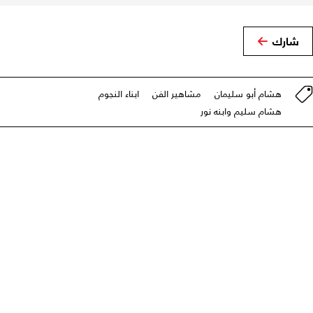
شارك
هشام أبو سليمان
مشاهير الفن
ابناء النجوم
هشام سليم وابنه نور