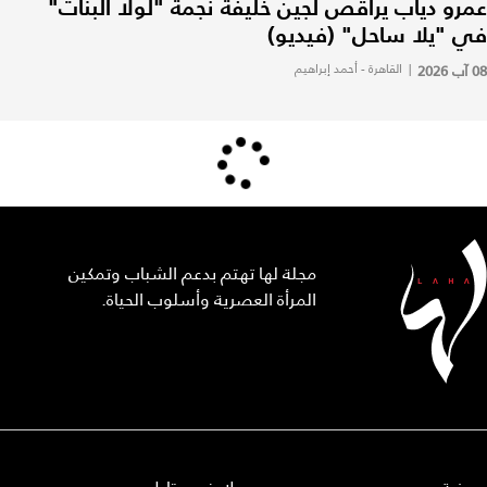
عمرو دياب يراقص لجين خليفة نجمة "لولا البنات"
في "يلا ساحل" (فيديو)
08 آب 2026
|
القاهرة - أحمد إبراهيم
مجلة لها تهتم بدعم الشباب وتمكين
المرأة العصرية وأسلوب الحياة.