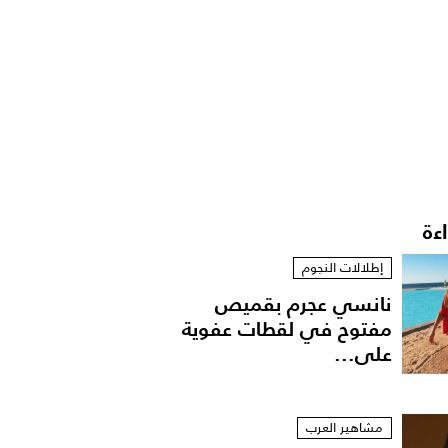
اءة
إطلالات النجوم
نانسي عجرم بقميص
مفتوح في لقطات عفوية
على...
مشاهير العرب