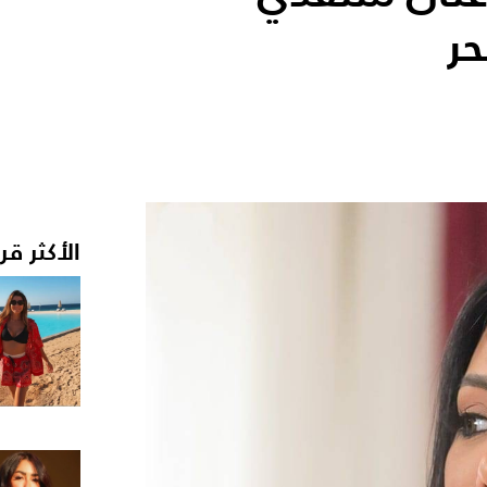
حر
الأكثر قر