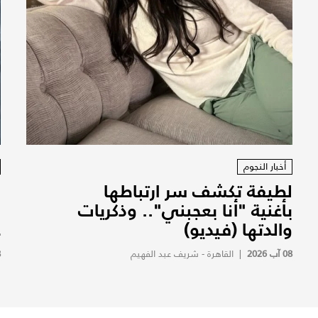
أخبار النجوم
لطيفة تكشف سر ارتباطها
ز
بأغنية "أنا بعجبني".. وذكريات
ب
والدتها (فيديو)
ع
08 آب 2026
|
القاهرة - شريف عبد الفهيم
8