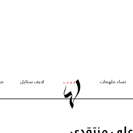
نساء ملهمات
لايف ستايل
صح
 على منتقدي