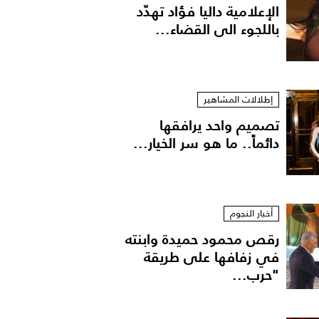
الإعلامية داليا فؤاد تهدّد
باللجوء الى القضاء...
إطلالات المشاهير
تصميم واحد يرافقها
دائماً.. ما هو سر الخيار...
أخبار النجوم
رقص محمود حميدة وابنته
في زفافها على طريقة
"حرب...