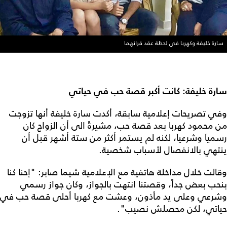
سارة خليفة وكهربا في لحظة عقد قرانهما
سارة خليفة: كانت أكبر قصة حب في حياتي
وفي تصريحات إعلامية سابقة، أكدت سارة خليفة أنها تزوجت
من محمود كهربا بعد قصة حب، مشيرةً الى أن الزواج كان
رسمياً وشرعياً، لكنه لم يستمر أكثر من ستة أشهر قبل أن
ينتهي بالانفصال لأسباب شخصية.
وقالت خلال مداخلة هاتفية مع الإعلامية شيما صابر: "إحنا كنا
بنحب بعض جداً، وقصتنا انتهت بالجواز، وكان جواز رسمي
وشرعي وعلى يد مأذون، وعشت مع كهربا أحلى قصة حب في
حياتي، لكن محصلش نصيب".