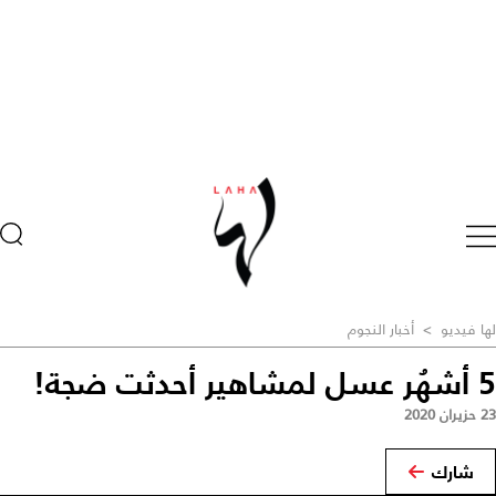
لها فيديو
>
أخبار النجوم
5 أشهُر عسل لمشاهير أحدثت ضجة!
23 حزيران 2020
شارك