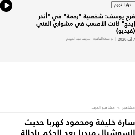
أخبار النجوم
فرح يوسف: شخصية "رحمة" في "أندر
إيدج" كانت الأصعب في مشواري الفني
(فيديو)
7 آب 2026
|
بواسطةالقاهرة - شريف عبد الفهيم
مشاهير
>
مشاهير العرب
سارة خليفة ومحمود كهربا حديث
السوشيال ميديا بعد الحكم بإحالة