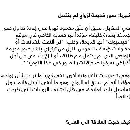
كهربا: صور قديمة لزواج لم يكتمل
في المقابل، سبق أن علّق محمود كهربا على إعادة تداول صور
جمعته بسارة خليفة، مؤكداً عبر حسابه الخاص في موقع
"فيسبوك" أنها قديمة، وكتب: "لن ألتفت للشائعات أو
محاولات ضِعاف النفوس للنيل من تركيزي بنشر صور قديمة
لزواجي الذي لم يكتمل عام 2016، أو الزجّ باسمي من أجل
أغراض تعرفها صاحبة نشر الصور في هذا التوقيت".
وفي تصريحات تلفزيونية أخرى، نفى كهربا ما تردد بشأن زواجه،
مؤكداً أنه لم يسبق له الزواج، وهو ما أبقى الجدل قائماً حول
تفاصيل تلك العلاقة، في ظل اختلاف الروايات التي طُرحت
إعلامياً.
كيف خرجت العلاقة الى العلن؟