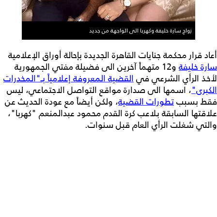
زواج سارة خليفة وكهربا الى الواجهة من جديد
أعاد قرار محكمة جنايات القاهرة الجديدة بإحالة أوراق الإعلامية
سارة خليفة
و12 متهماً آخرين الى فضيلة مفتي الجمهورية
لأخذ الرأي الشرعي في
القضية المعروفة إعلامياً بـ"المخدرات
الكبرى"
، اسمها الى صدارة مواقع التواصل الاجتماعي، ليس
فقط بسبب
تطورات القضية
، ولكن أيضاً مع عودة الحديث عن
علاقتها السابقة بلاعب كرة القدم محمود عبدالمنعم "كهربا"،
والتي شغلت الرأي العام قبل سنوات.