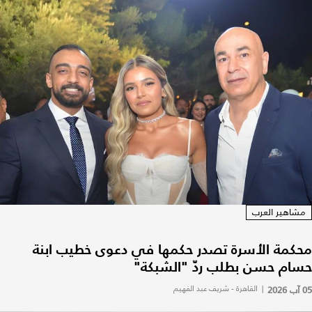
مشاهير العرب
محكمة الأسرة تصدر حكمها في دعوى خطيب ابنة
حسام حسن بطلب ردّ "الشبكة"
05 آب 2026
|
القاهرة - شريف عبد الفهيم