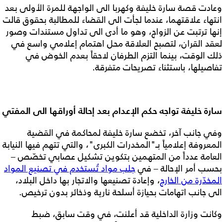
وعادت قصة سارة خليفة وكهربا الى الواجهة للمرة الأولى بعد
انتهاء علاقتهما، عندما لجأت الى القضاء للمطالبة بحقوق قالت
إنها ترتبت عن الزواج، وهو ما أدى الى تداول مستندات وصور
لعقد القران، لتصبح العلاقة محل اهتمام إعلامي واسع في
ذلك الوقت، بينما التزم الطرفان لاحقاً بعدم الخوض في
تفاصيلها، باستثناء تصريحات متفرقة.
سارة خليفة تواجه حكم الإعدام بعد إحالة أوراقها الى المفتي
وفي جانب آخر، تخضع سارة خليفة لمحاكمة في القضية
المعروفة إعلامياً بـ"المخدرات الكبرى"، والتي تتهم فيها النيابة
العامة عدداً من المتهمين بتكوين تشكيل عصابي تخصّص –
بحسب أمر الإحالة – في
جلب مواد تُستخدم في تصنيع المواد
المخدّرة من الخارج
، وإعادة تصنيعها والاتجار بها داخل البلاد،
الى جانب اتهامات بحيازة أسلحة نارية وذخائر بدون ترخيص.
وكانت وزارة الداخلية قد أعلنت، في وقت سابق، ضبط