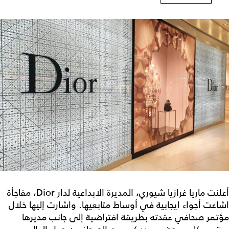
أعلنت ماريا غرازيا شيوري، المديرة الابداعية لدار Dior، مفاجأة
اشاعت أجواء ايجابية في أوساط متابعيها. واشارت إليها خلال
مؤتمر صحافي عقدته بطريقة افتراضية إلى جانب مديرها