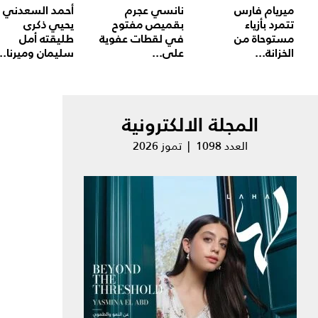
ميريام فارس
نانسي عجرم
أحمد السعدني
تتمرد بأزياء
بقميص مفتوح
يحيي ذكرى
مستوحاة من
في لقطات عفوية
طليقته أمل
الخزانة...
على...
سليمان وميرنا...
المجلة الالكترونية
العدد 1098 | تموز 2026