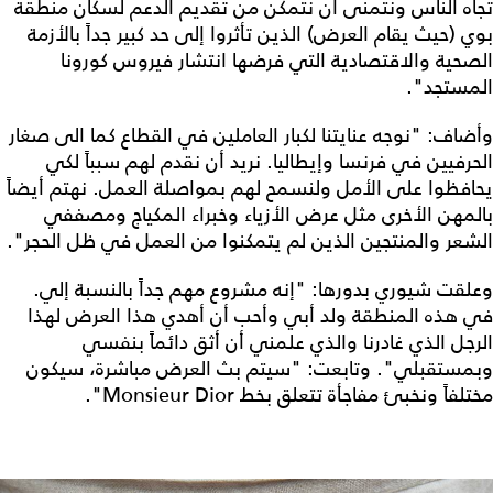
تجاه الناس ونتمنى أن نتمكن من تقديم الدعم لسكان منطقة
بوي (حيث يقام العرض) الذين تأثروا إلى حد كبير جداً بالأزمة
الصحية والاقتصادية التي فرضها انتشار فيروس كورونا
المستجد".
وأضاف: "نوجه عنايتنا لكبار العاملين في القطاع كما الى صغار
الحرفيين في فرنسا وإيطاليا. نريد أن نقدم لهم سبباً لكي
يحافظوا على الأمل ولنسمح لهم بمواصلة العمل. نهتم أيضاً
بالمهن الأخرى مثل عرض الأزياء وخبراء المكياج ومصففي
الشعر والمنتجين الذين لم يتمكنوا من العمل في ظل الحجر".
وعلقت شيوري بدورها: "إنه مشروع مهم جداً بالنسبة إلي.
في هذه المنطقة ولد أبي وأحب أن أهدي هذا العرض لهذا
الرجل الذي غادرنا والذي علمني أن أثق دائماً بنفسي
وبمستقبلي". وتابعت: "سيتم بث العرض مباشرة، سيكون
مختلفاً ونخبئ مفاجأة تتعلق بخط Monsieur Dior".