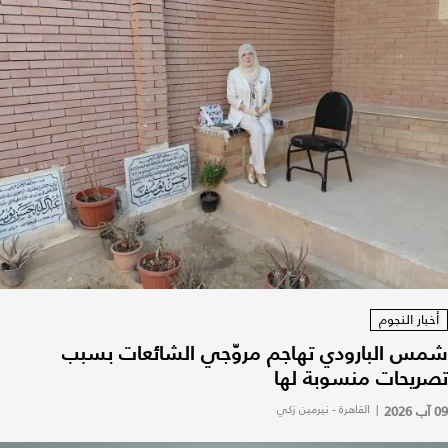
أخبار النجوم
شمس البارودي تهاجم مروّجي الشائعات بسبب
تصريحات منسوبة لها
09 آب 2026
|
القاهرة - نيرمين زكي