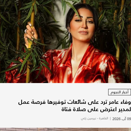
أخبار النجوم
وفاء عامر ترد على شائعات توفيرها فرصة عمل
لمدير اعترض على صلاة فتاة
09 آب 2026
|
القاهرة - نيرمين زكي