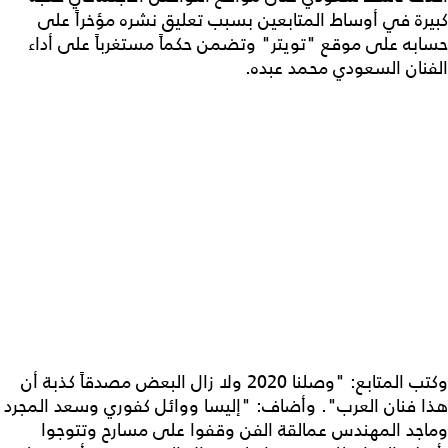
كبيرة في أوساط المتابعين بسبب تعليق نشره مؤخراً على
حسابه على موقع "تويتر" وتضمن حكماً مستغرباً على أداء
الفنان السعودي محمد عبده.
وكتب المتابع: "وصلنا 2020 ولا زال البعض مصدقاً كذبة أن
هذا فنان العرب". وأضاف: "إليسا ووائل كفوري وسعد المجرد
وماجد المهندس عمالقة الفن وقفوا على مسارح وتتوجوا