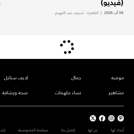
(فيديو)
9
04 آب 2026
|
القاهرة - شريف عبد الفهيم
موضة
جمال
لايف ستايل
مشاهير
نساء ملهمات
صحة ورشاقة
أعداد لها
عن لها
إتصل بنا
سياسة الخصوصية
إشت