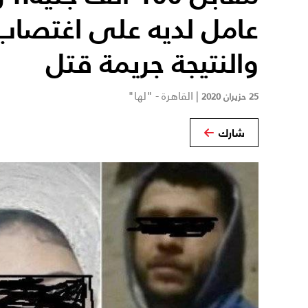
عامل لديه على اغتصاب
والنتيجة جريمة قتل
|
القاهرة - "لها"
25 حزيران 2020
شارك