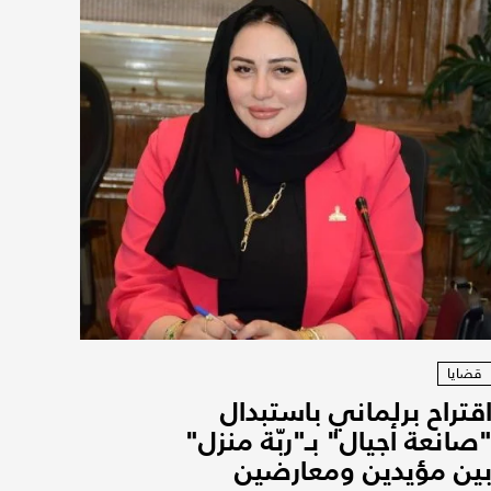
قضايا
قتراح برلماني باستبدال
صانعة أجيال" بـ"ربّة منزل"
ين مؤيدين ومعارضين