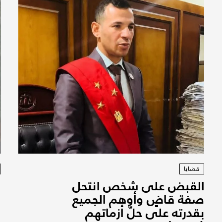
قضايا
القبض على شخص انتحل
ا
صفة قاضٍ وأوهم الجميع
"
بقدرته على حلّ أزماتهم
ب