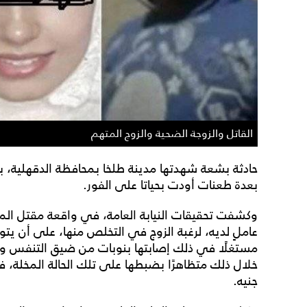
القاتل والزوجة الضحية والزوج المتهم
حادثة بشعة شهدتها مدينة طلخا بمحافظة الدقهلية، ب
بعدة طعنات أودت بحياتا على الفور.
وكشفت تحقيقات النيابة العامة، في واقعة مقتل الم
عاملٍ لديه، لرغبة الزوج في التخلص منها، على أن يتوج
مستغلًا في ذلك إصابتها بنوبات من ضيق التنفس والإ
جنيه.