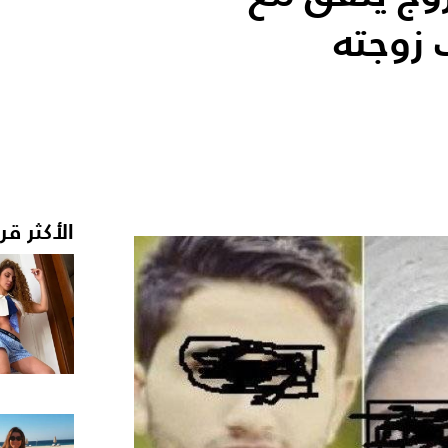
 زوجته
الأكثر قر