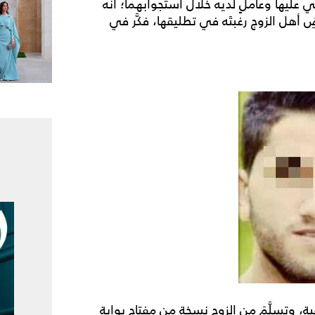
 عليها وعاملٍ لديه خلال استجوابهما؛ أنه
ِ أهل الزوج رغبتَه في تطليقها، فكَّر في
ة، وتسلَّمَ من الزوج نسخة من مفتاح بوابة