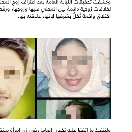
وكشفت تحقيقات النيابة العامة بعد اعتراف زوج المجني
لخلافات زوجية دائمةً بين المجني عليها وزوجها، ورفْض
اختلاق واقعة تُخلُّ بشرفها لإنهاء علاقته بها.
ولتنفيذ ما اتفقا عليه تخفى العامل في زي امرأة منتقب