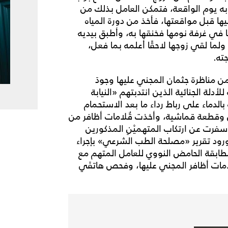
به يوم الواقعة، فتمكن العامل بذلك من
ا قبل مواقعتها، فأخذ من دورة المياه
ا في غرفة نومها فخنقها به، وأطبق بيديه
لما لقي زوجها لاحقًا أعلمه بما فعل،
ته.
من مناظرة جثمان المجني عليها وجودَ
 للأدلة الجنائية الذين انتدبتهم «النيابة
بالدماء على رباط رداء ما بعد الاستحمام
نديل وقطعة قماشية، وأخذت قُلامات أظافر من
سفرت عن ارتكاب المتهميْنِ المذكورين
وورود تقرير «مصلحة الطب الشرعي» بإجراء
طابقة الحامض النووي للعامل المتهم مع
قلامات أظافر المجني عليها، وفحص هاتفَي