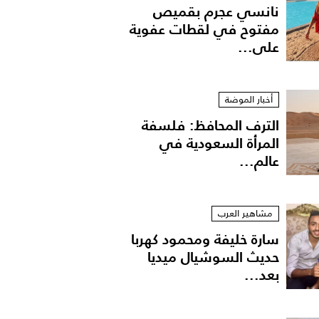
نانسي عجرم بقميص
مفتوح في لقطات عفوية
على...
أخبار الموضة
الترف المحافظ: فلسفة
المرأة السعودية في
عالم...
مشاهير العرب
سارة خليفة ومحمود كهربا
حديث السوشيال ميديا
بعد...