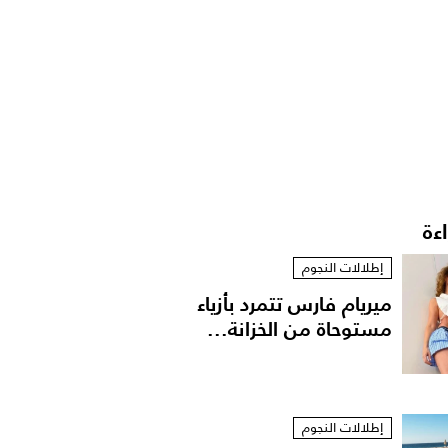
اءة
إطلالات النجوم
ميريام فارس تتمرد بأزياء
مستوحاة من الخزانة...
إطلالات النجوم