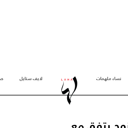
نساء ملهمات
لايف ستايل
صح
يه.. زوج يتفق مع