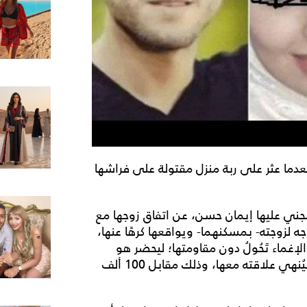
عدما عثر على ربة منزل مقتولة على فراشها
جني عليها إيمان حسن، عن اتفاق زوجها مع
ه لزوجته- بمسكنهما- ويواقعها كرهًا عنها،
غماء تَحُولُ دون مقاومتها؛ ليحضر هو
خلال ذلك متظاهرًا بضبطها على تلك الحالة المخلة، فيُنهي علاقته معها، وذلك مقابل 100 ألف