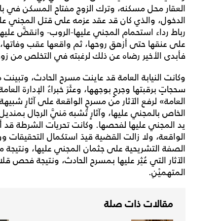
العقار محل مسكنه، وترك الزوج مفتاح المسكن في با
الدخول، والذي كان قد عقد عزمه على قتل المجني عليه
رباط رداء استحمام المجني عليها-الروب- وانقضَّ عليه
على عنقها حتى أزهق روحها، ثم واقعها عقب وفاتها، و
فأبدى الأخير رضاه عن ذلك لرغبته في التخلص من زوج
وكانت النيابة العامة قد عاينت مسرح الحادث، وتبينت 
سحجاتٍ برقبتها وجرحٍ بوجهها، وعثَرَ خبراءُ الإدارة العامة
العامة» لرفع الآثار من مسرح الواقعة على آثارٍ شبيهة 
الخاص بالمجني عليها، وآثارٍ تُشبه مَنيَّ الرجال بم
يد المجني عليها لفحصها. وكانت تحريات الشرطة قد أ
الواقعة، ولا زالت القضية قيدَ استكمال التحقيقات 
الصفة التشريحية على جثمان المجني عليها، ونتيجة م
الآثار التي عُثِر عليها بمسرح الحادث، ونتيجة فحص 
المتهميْنِ.
مقالات ذات صلة