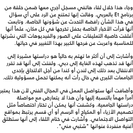
وجاء هذا خلال لقاء هاتفي مسجل أجري معها ضمن حلقة من
برنامج Et بالعربي. وقالت إنها تمتنع عن الرد على أي سؤال
في هذا الشأن رافضة التحدث عن شؤونها الخاصة. وتابعت
أنها قرأت الأخبار الخاصة بحفل تخرجها في كل مكان، علماً أنها
أغلقت خاصية التعليقات على الصور والفيديوهات التي نشرتها
للمناسبة واعربت عن فرحها الكبير بهذا التغيير في حياتها.
وأشارت إلى أن أكثر ما تهتم به حالياً هو دراستها مشيرة إلى
أنها قد تذهب لهذه الغاية إلى دبي. ولفتت إلى أنها قد تقرر
الانتقال بعد ذلك إلى لندن أو كندا من أجل الالتحاق بإحدى
الجامعات الكبرى في حال رأت أنه يمكنها تحمل مسؤولية ذلك.
وأضافت أنها ستواصل العمل في المجال الفني لأن هذا يعتبر
أمراً مهماً بالنسبة إليها وأن هذا لا يتعارض مع مواصلة
دراستها الجامعية. وكشفت أنها يمكن أن تختار اختصاصاً مثل
تصميم الأزياء أو المكياج أو الرسم أو أي قسم يرتبط بمواقع
التواصل الاجتماعي. وأشارت في ختام اللقاء إلى أنها ستطلق
أغنية منفردة عنوانها "شتبي مني".