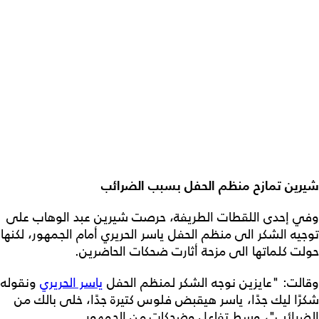
شيرين تمازح منظم الحفل بسبب الضرائب
وفي إحدى اللقطات الطريفة، حرصت شيرين عبد الوهاب على
توجيه الشكر الى منظم الحفل ياسر الحريري أمام الجمهور، لكنها
حولت كلماتها الى مزحة أثارت ضحكات الحاضرين.
وقالت: "عايزين نوجه الشكر لمنظم الحفل
ياسر الحريري
ونقوله
شكرًا ليك جدًا، ياسر هيقبض فلوس كتيرة جدًا، خلى بالك من
الضرائب"، وسط تفاعل وضحكات من الجمهور.