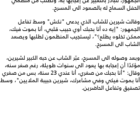
الجمهور، لتبادر بالتعبير عن إعجابها به، وتطلب من منظمي
الحفل السماح له بالصعود الى المسرح.
وقالت شيرين للشاب الذي يدعى "نكش" وسط تفاعل
الجمهور: "إيه ده أنا بحبك أوي حبيب قلبي، أنا بموت فيك،
ممكن تخلوه يطلع؟"، ليستجيب المنظمون لطلبها ويصعد
الشاب الى المسرح.
وبعد وصوله الى المسرح، عبّر الشاب عن حبه الكبير لشيرين،
مؤكدًا أن إعجابه بها يعود الى سنوات طويلة، رغم صغر سنه،
وقال: "أنا بحبك من صغري، أنا عندي 23 سنة، بس من صغري
أنا بموت فيكي وفي مشاعرك، شيرين حبيبة الملايين"، وسط
تصفيق وتفاعل الحاضرين.