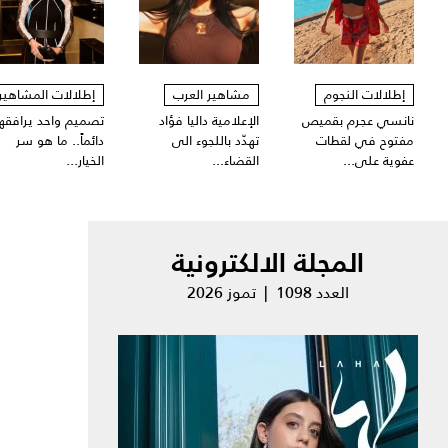
إطلالات النجوم
مشاهير العرب
إطلالات المشاهير
نانسي عجرم بقميص
الإعلامية داليا فؤاد
تصميم واحد يرافقها
مفتوح في لقطات
تهدّد باللجوء الى
دائماً.. ما هو سر
عفوية على...
القضاء...
الخيار...
المجلة الالكترونية
العدد 1098 | تموز 2026