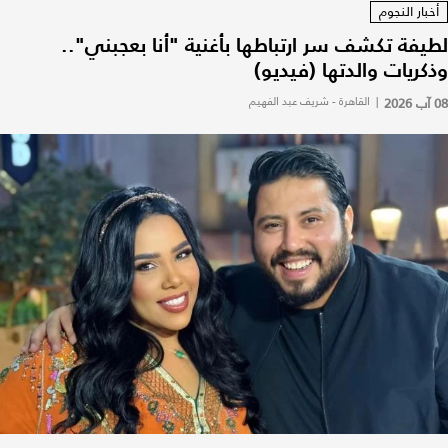
أخبار النجوم
لطيفة تكشف سر ارتباطها بأغنية "أنا بعجبني"..
وذكريات والدتها (فيديو)
08 آب 2026
|
القاهرة - شريف عبد الفهيم