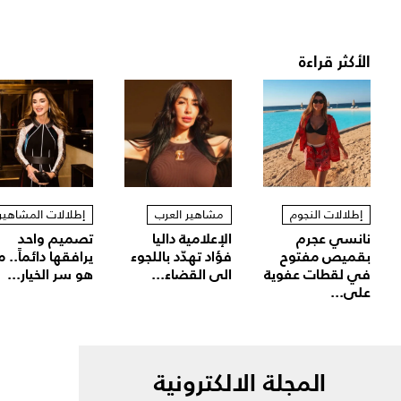
الأكثر قراءة
إطلالات النجوم
مشاهير العرب
إطلالات المشاهير
نانسي عجرم
الإعلامية داليا
تصميم واحد
بقميص مفتوح
فؤاد تهدّد باللجوء
يرافقها دائماً.. م
في لقطات عفوية
الى القضاء...
هو سر الخيار...
على...
المجلة الالكترونية