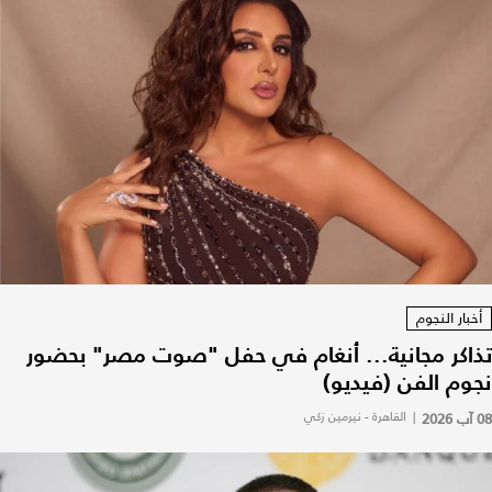
أخبار النجوم
تذاكر مجانية... أنغام في حفل "صوت مصر" بحضور
نجوم الفن (فيديو)
08 آب 2026
|
القاهرة - نيرمين زكي