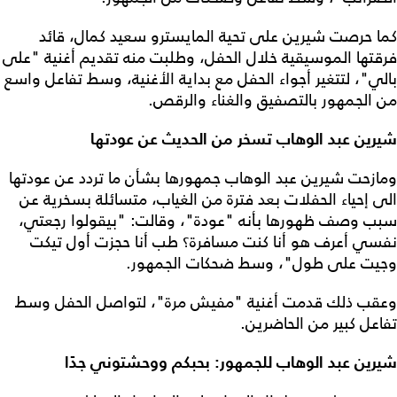
كما حرصت شيرين على تحية المايسترو سعيد كمال، قائد
فرقتها الموسيقية خلال الحفل، وطلبت منه تقديم أغنية "على
بالي"، لتتغير أجواء الحفل مع بداية الأغنية، وسط تفاعل واسع
من الجمهور بالتصفيق والغناء والرقص.
شيرين عبد الوهاب تسخر من الحديث عن عودتها
ومازحت شيرين عبد الوهاب جمهورها بشأن ما تردد عن عودتها
الى إحياء الحفلات بعد فترة من الغياب، متسائلة بسخرية عن
سبب وصف ظهورها بأنه "عودة"، وقالت: "بيقولوا رجعتي،
نفسي أعرف هو أنا كنت مسافرة؟ طب أنا حجزت أول تيكت
وجيت على طول"، وسط ضحكات الجمهور.
وعقب ذلك قدمت أغنية "مفيش مرة"، لتواصل الحفل وسط
تفاعل كبير من الحاضرين.
شيرين عبد الوهاب للجمهور: بحبكم ووحشتوني جدًا