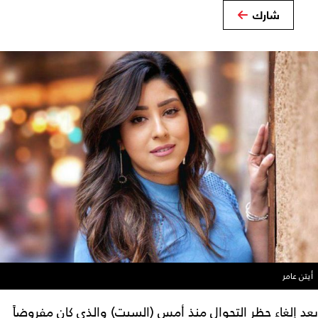
شارك
أيتن عامر
بعد إلغاء حظر التجوال منذ أمس (السبت) والذي كان مفروضاً