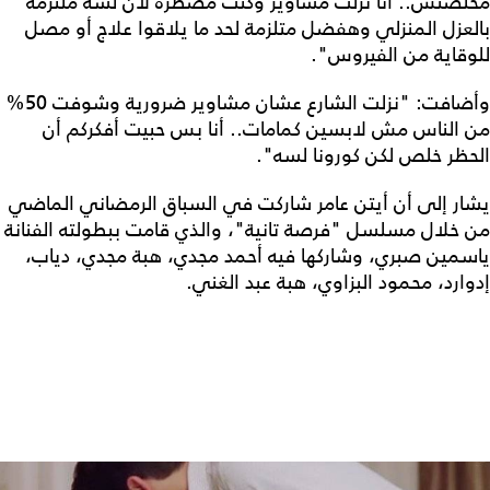
مخلصتش.. أنا نزلت مشاوير وكنت مضطرة لأن لسة ملتزمة
بالعزل المنزلي وهفضل متلزمة لحد ما يلاقوا علاج أو مصل
للوقاية من الفيروس".
وأضافت: "نزلت الشارع عشان مشاوير ضرورية وشوفت 50%
من الناس مش لابسين كمامات.. أنا بس حبيت أفكركم أن
الحظر خلص لكن كورونا لسه".
يشار إلى أن أيتن عامر شاركت في السباق الرمضاني الماضي
من خلال مسلسل "فرصة تانية"، والذي قامت ببطولته الفنانة
ياسمين صبري، وشاركها فيه أحمد مجدي، هبة مجدي، دياب،
إدوارد، محمود البزاوي، هبة عبد الغني.