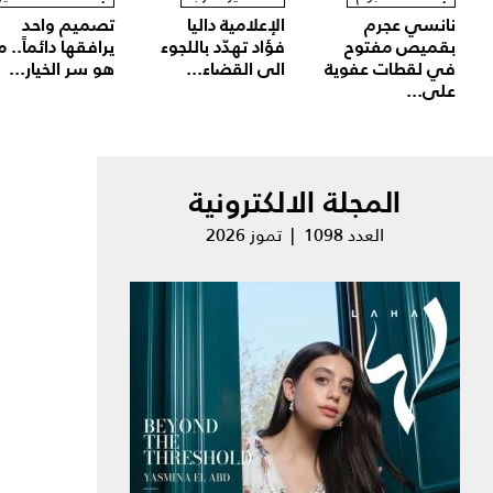
نانسي عجرم
الإعلامية داليا
تصميم واحد
بقميص مفتوح
فؤاد تهدّد باللجوء
يرافقها دائماً.. م
في لقطات عفوية
الى القضاء...
هو سر الخيار...
على...
المجلة الالكترونية
العدد 1098 | تموز 2026