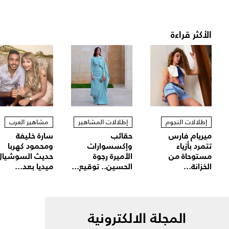
الأكثر قراءة
إطلالات النجوم
إطلالات المشاهير
مشاهير العرب
ميريام فارس
حقائب
سارة خليفة
تتمرد بأزياء
وإكسسوارات
ومحمود كهربا
مستوحاة من
الأميرة رجوة
حديث السوشيال
الخزانة...
الحسين.. توقيع...
ميديا بعد...
المجلة الالكترونية