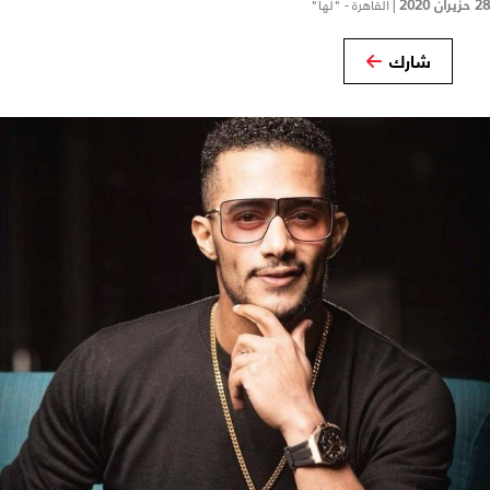
28 حزيران 2020
|
القاهرة - "لها"
شارك