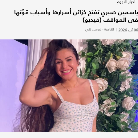
أخبار النجوم
ياسمين صبري تفتح خزائن أسرارها وأسباب قوّتها
في المواقف (فيديو)
06 آب 2026
|
القاهرة - نيرمين زكي