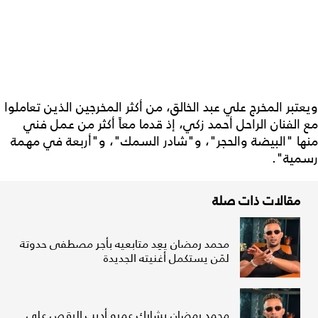
ويعتبر المخرج علي عبد الخالق، من أكثر المخرجين الذين تعاملوا
مع الفنان الراحل أحمد زكي، إذ قدما معاً أكثر من عمل فني
منها "البيضة والحجر"، و"شادر السمك"، و"أربعة في مهمة
رسمية".
مقالات ذات صلة
محمد رمضان يعِد متابعيه بأجر مصطفى حدوتة
لمَن يستكمل أغنيته الجديدة
محمد رمضان يشارك عمرو أديب الرقص على