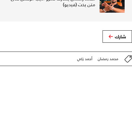
متن يخت (فيديو)
شارك
محمد رمضان
أحمد زكي