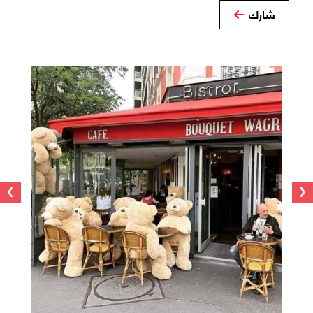
شارك
›
‹