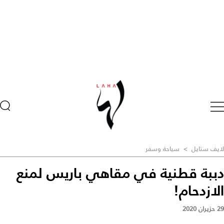
لايف ستايل
>
سياحة وسفر
دببة قطنية في مقاهي باريس لمنع
الازدحام!
29 حزيران 2020