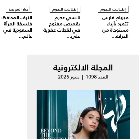
إطلالات النجوم
إطلالات النجوم
أخبار الموضة
ميريام فارس
نانسي عجرم
الترف المحافظ:
تتمرد بأزياء
بقميص مفتوح
فلسفة المرأة
مستوحاة من
في لقطات عفوية
السعودية في
الخزانة...
على...
عالم...
المجلة الالكترونية
العدد 1098 | تموز 2026