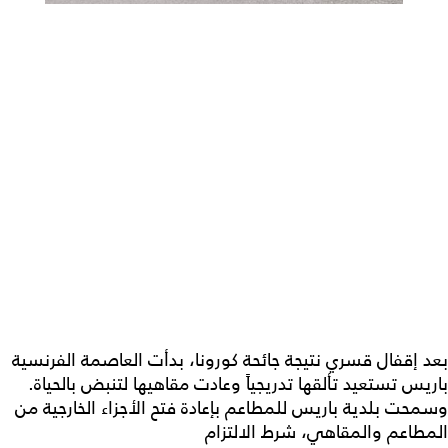
بعد إقفال قسري نتيجة جائحة كورونا، بدأت العاصمة الفرنسية
باريس تستعيد تألقها تدريجياً وعادت مقاهيها لتنبض بالحياة.
وسمحت بلدية باريس للمطاعم بإعادة فتح الأجزاء الخارجية من
المطاعم والمقاهي، شرط الالتزام