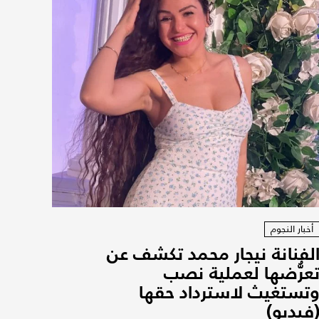
أخبار النجوم
لفنانة نيجار محمد تكشف عن
عرُّضها لعملية نصب
تستغيث لاسترداد حقها
فيديو)