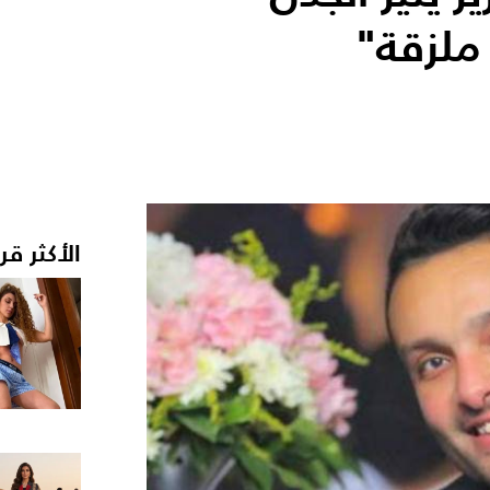
ملزقة"
الأكثر قر