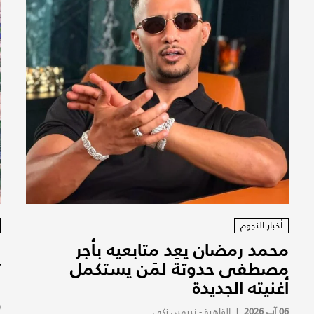
أخبار النجوم
محمد رمضان يعِد متابعيه بأجر
ا
مصطفى حدوتة لمَن يستكمل
ت
أغنيته الجديدة
و
(
06 آب 2026
|
القاهرة - نيرمين زكي