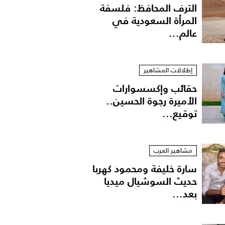
الترف المحافظ: فلسفة
المرأة السعودية في
عالم...
إطلالات المشاهير
حقائب وإكسسوارات
الأميرة رجوة الحسين..
توقيع...
مشاهير العرب
سارة خليفة ومحمود كهربا
حديث السوشيال ميديا
بعد...