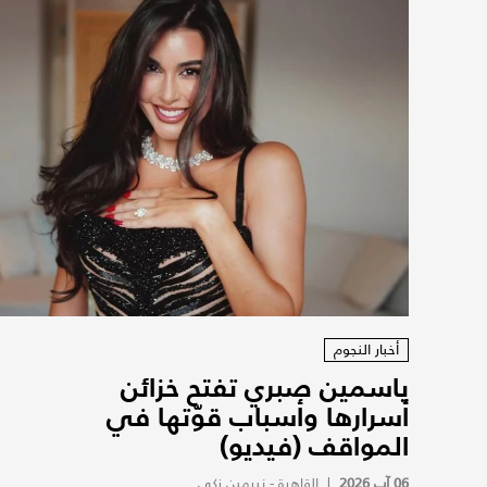
أخبار النجوم
ياسمين صبري تفتح خزائن
أسرارها وأسباب قوّتها في
المواقف (فيديو)
06 آب 2026
|
القاهرة - نيرمين زكي