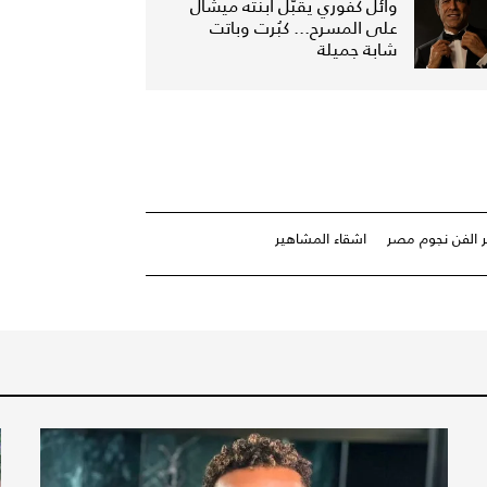
وائل كفوري يقبّل ابنته ميشال
على المسرح... كبُرت وباتت
شابة جميلة
 الفن نجوم مصر
اشقاء المشاهير