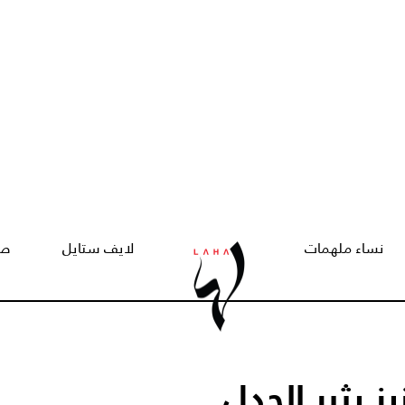
نساء ملهمات
لايف ستايل
صح
 يثير الجدل