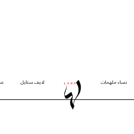
نساء ملهمات
لايف ستايل
صح