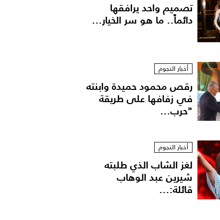
تصميم واحد يرافقها
دائماً.. ما هو سر الخيار...
أخبار النجوم
رقص محمود حميدة وابنته
في زفافها على طريقة
"حرب...
أخبار النجوم
لغز الشاب الذي طلبته
شيرين عبد الوهاب
قائلة:...