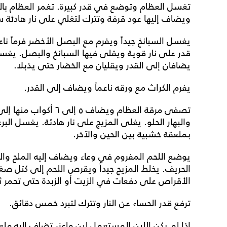
تغسل العظام وتوضع في قدر كبيرة. تغمر العظام بالما
ويضاف إليها عود قرفة وتترك لتغلي على نار هادئة س
يغسل السبانخ جيداً ويفرم مع البصل الأخضر فرماً ناع
قدر على نار قوية ويقلى فيها السبانخ والبصل. يغسل 
يضافان إلى القدر ويقليان مع الخضار حتى يذبلا.
يفرم الكراث مع ورقه ناعماً ويضاف إلى القدر.
تصفى مرقة العظام ويضاف 
والبهار الحلو. يغلى المزيج على نار هادئة. يغسل البر
بملعقة خشبية بين الحين والآخر.
يوضع اللحم المفروم في وعاء ويضاف إليه الملح والبه
الحريف. يخلط المزيج جيداً ويقرص اللحم إلى كتل صغ
الأقراص على دفعات في الزيت أو الزبدة حتى تحمر 
ترفع قدر الحساء عن النار وتترك لتبرد خمس دقائق.
إذا لم يكن اللبن المستعمل لبن ماعز، تضاف إليه ملعق