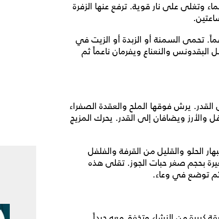
ء وتغلى على نار قوية. ترفع عنها الزفرة
اعتين.
ماً. تحمى السمنة أو الزبدة أو الزيت في
البقدونس والنعناع ويفرمان ناعماً ثم
٥ إلى ٦ أكواب منها إلى القدر. يرش فوقها الملح والعقدة الصفراء
غل والأرز ويضافان إلى القدر. يحرك المزيج
ار الحلو والقليل من القرفة والفلفل
يرة بحجم صغر حبات الجوز. تقلى هذه
ثم توضع في وعاء.
ة كبيرة من النشاء وتخفق معه جيداً.