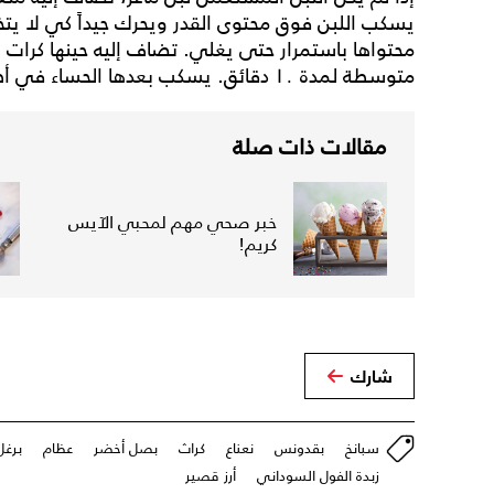
يسكب اللبن فوق محتوى القدر ويحرك جيداً كي لا يتخثر
محتواها باستمرار حتى يغلي. تضاف إليه حينها كرات ا
متوسطة لمدة ١٠ دقائق. يسكب بعدها الحساء في أطباق فردية ويقدم.
مقالات ذات صلة
خبر صحي مهم لمحبي الآيس
كريم!
شارك
سبانخ
بقدونس
نعناع
كراث
بصل أخضر
عظام
برغل
زبدة الفول السوداني
أرز قصير