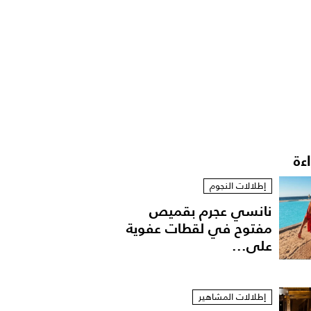
اءة
إطلالات النجوم
نانسي عجرم بقميص
مفتوح في لقطات عفوية
على...
إطلالات المشاهير