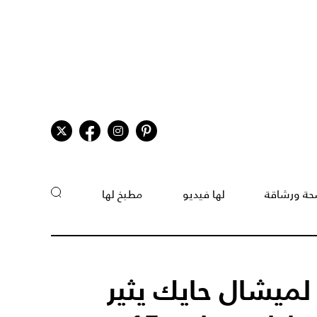
ة ورشاقة
لها فيديو
مطبخ لها
 لميشال حايك يثير