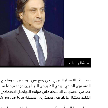
ميشال حايك
بعد حادثة الانفجار المروع الذي وقع في مرفأ بيروت وما نتج
المستوى المادي، يبدي الكثير من اللبنانيين خوفهم مما ق
عدد من الحسابات الناشطة على مواقع التواصل الاجتماعي ب
الفلك ميشال حايك في حديث إلى صحيفة L’Orient Le Jour الفرنكوفونية منذ أشهر قليلة.
وأشار حينها إلى أن حدثاً ضخماً سيقع في لبنان في مناسبة