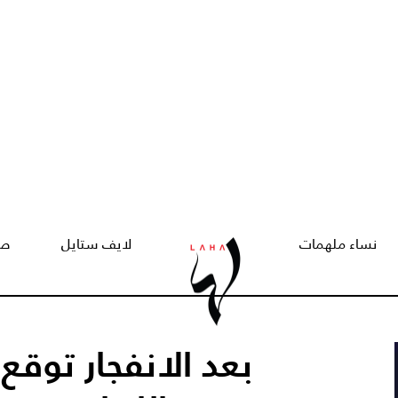
نساء ملهمات
لايف ستايل
صح
بعد الانفجار توقع