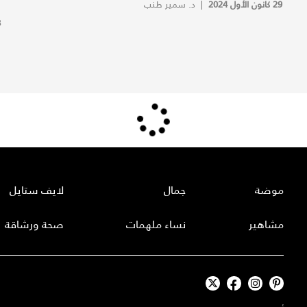
29 كانون الأول 2024
|
د. سمير طنب
28
موضة
جمال
لايف ستايل
مشاهير
نساء ملهمات
صحة ورشاقة