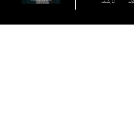
رك
الأرشيف