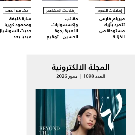
إطلالات النجوم
إطلالات المشاهير
مشاهير العرب
ميريام فارس
حقائب
سارة خليفة
تتمرد بأزياء
وإكسسوارات
ومحمود كهربا
مستوحاة من
الأميرة رجوة
حديث السوشيال
الخزانة...
الحسين.. توقيع...
ميديا بعد...
المجلة الالكترونية
العدد 1098 | تموز 2026