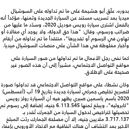
بدوره، علّق أبو هشيمة على ما تم تداوله على السوشيال
ميديا بعد تسريب مستند عن السيارة الجديدة وثمنها، مؤكداً أنه
بالفعل اشترى سيارة رويس موديل 2020، وسدّد ما عليها من
ضرائب ورسوم، وقال: "هذا حق الدولة، ولا يوجد أي مغالاة أو
تهاون في الرسوم أو تقديرها"، منتقداً ما تم تداوله من أرقام
وأخبار مغلوطة في هذا الشأن على منصات السوشيال ميديا.
كما نفى رجل الأعمال ما تم تداولها من صور السيارة على
مواقع التواصل الاجتماعي، مشيراً إلى أن هذه الصور غير
صحيحة على الإطلاق.
وكان نشطاء على مواقع التواصل الاجتماعي قد تداولوا صورة
لتصريح تخليص جمركي لسيارة جديدة بتاريخ 19 آب (أغسطس)
2020 باسم ياسمين صبري يظهر فيه أن السيارة رولز رويس
"كابروليه"، ويبلغ ثمنها 6.113.545 جنيه، إضافة إلى رسوم تم
تحصيلها كتراخيص لدخول السيارة من الجمرك تُقدر بـ
3.717.137 ملايين جنيه، إلا أن مصلحة الجمارك ردّت المبلغ
الأخير بعد اكتشاف أن هناك اتفاقية مع الاتحاد الأوروبي بإعفاء